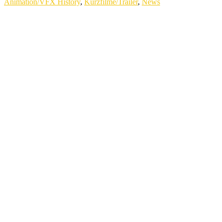
Animation/VFX History
,
Kurzfilme/Trailer
,
News