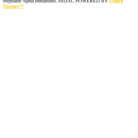
Stephanie Spital entstanden.
INDAC POWERED BY
United
Themes™