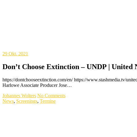
29
Okt. 2021
Don’t Choose Extinction – UNDP | United 
https://dontchooseextinction.com/en/ https://www.stashmedia.tv/unit
Harlowe Associate Producer Jose…
Johannes Wolters
No Comments
News
,
Screenings
,
Termine