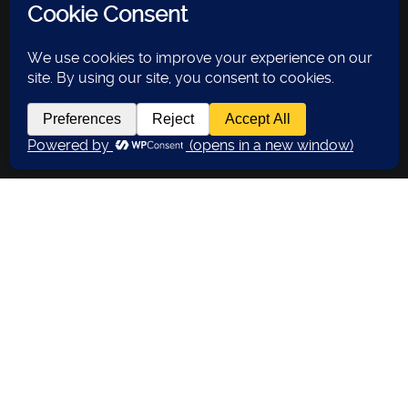
News
,
TV
17