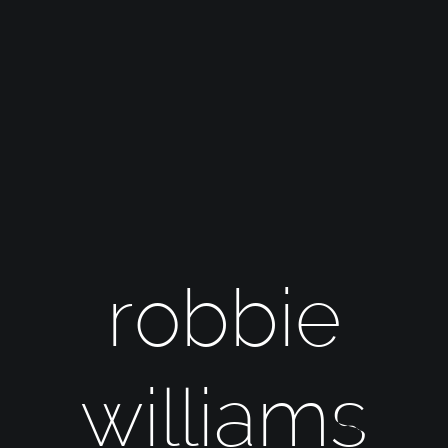
robbie
williams