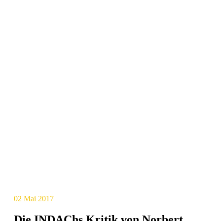
02
Mai 2017
Die INDAChs Kritik von Norbert