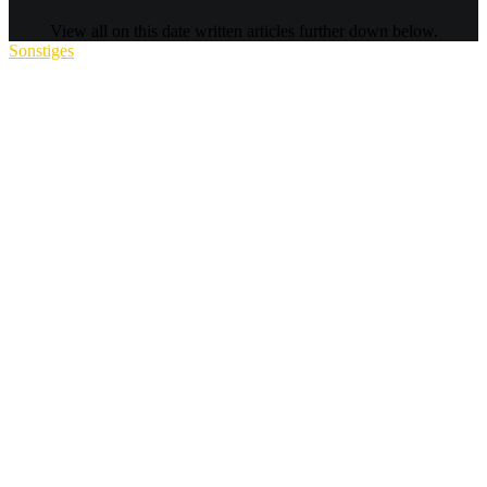
View all on this date written articles further down below.
Sonstiges