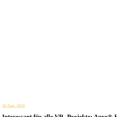
30
Aug. 2016
Interessant für alle VR -Projekte: Auro®