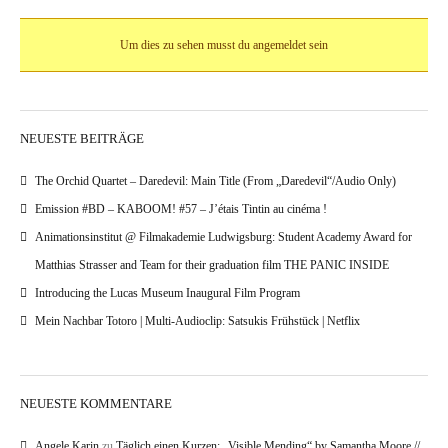
Um dies zu sehen musst du angemeldet sein
NEUESTE BEITRÄGE
The Orchid Quartet – Daredevil: Main Title (From „Daredevil“/Audio Only)
Emission #BD – KABOOM! #57 – J’étais Tintin au cinéma !
Animationsinstitut @ Filmakademie Ludwigsburg: Student Academy Award for
Matthias Strasser and Team for their graduation film THE PANIC INSIDE
Introducing the Lucas Museum Inaugural Film Program
Mein Nachbar Totoro | Multi-Audioclip: Satsukis Frühstück | Netflix
NEUESTE KOMMENTARE
Angele Karin
zu
Täglich einen Kurzen: „Visible Mending“ by Samantha Moore //