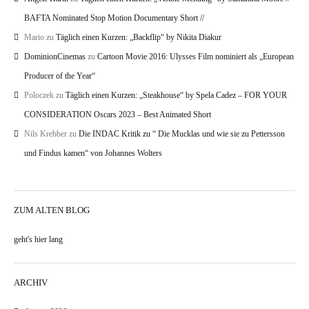
BAFTA Nominated Stop Motion Documentary Short //
Mario
zu
Täglich einen Kurzen: „Backflip“ by Nikita Diakur
DominionCinemas
zu
Cartoon Movie 2016: Ulysses Film nominiert als „European
Producer of the Year“
Poloczek
zu
Täglich einen Kurzen: „Steakhouse“ by Spela Cadez – FOR YOUR
CONSIDERATION Oscars 2023 – Best Animated Short
Nils Krebber
zu
Die INDAC Kritik zu “ Die Mucklas und wie sie zu Pettersson
und Findus kamen“ von Johannes Wolters
ZUM ALTEN BLOG
geht's hier lang
ARCHIV