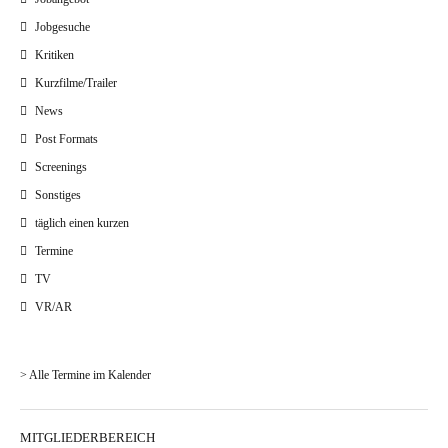
Jobgesuche
Kritiken
Kurzfilme/Trailer
News
Post Formats
Screenings
Sonstiges
täglich einen kurzen
Termine
TV
VR/AR
> Alle Termine im Kalender
MITGLIEDERBEREICH