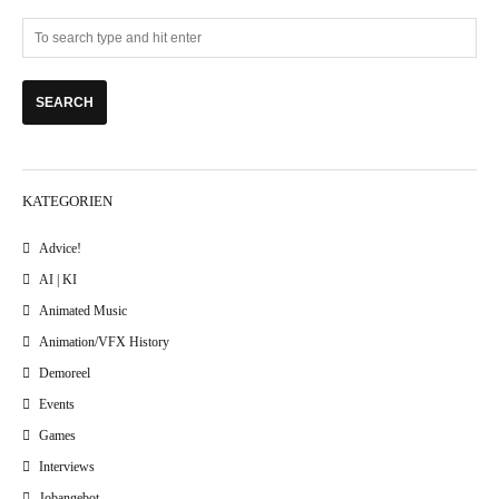
KATEGORIEN
Advice!
AI | KI
Animated Music
Animation/VFX History
Demoreel
Events
Games
Interviews
Jobangebot