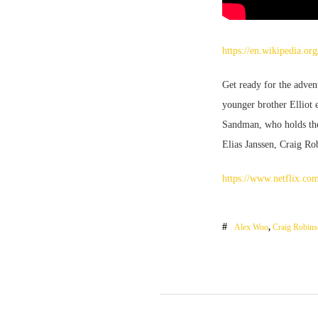
https://en.wikipedia.o
Get ready for the adv
younger brother Elliot 
Sandman, who holds the
Elias Janssen, Craig Ro
https://www.netflix.com
Alex Woo
,
Craig Robin