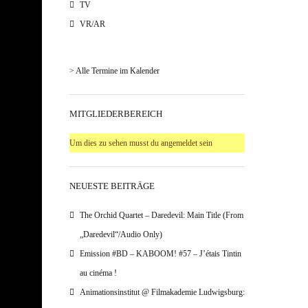
TV
VR/AR
> Alle Termine im Kalender
MITGLIEDERBEREICH
Um dies zu sehen musst du angemeldet sein
NEUESTE BEITRÄGE
The Orchid Quartet – Daredevil: Main Title (From
„Daredevil“/Audio Only)
Emission #BD – KABOOM! #57 – J’étais Tintin
au cinéma !
Animationsinstitut @ Filmakademie Ludwigsburg: