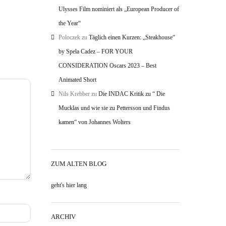
Ulysses Film nominiert als „European Producer of
the Year“
Poloczek
zu
Täglich einen Kurzen: „Steakhouse“
by Spela Cadez – FOR YOUR
CONSIDERATION Oscars 2023 – Best
Animated Short
Nils Krebber
zu
Die INDAC Kritik zu “ Die
Mucklas und wie sie zu Pettersson und Findus
kamen“ von Johannes Wolters
ZUM ALTEN BLOG
geht's hier lang
ARCHIV