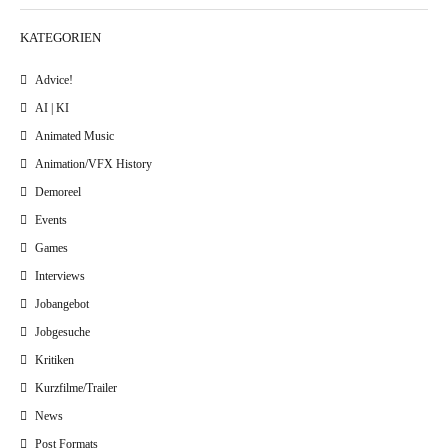
KATEGORIEN
Advice!
AI | KI
Animated Music
Animation/VFX History
Demoreel
Events
Games
Interviews
Jobangebot
Jobgesuche
Kritiken
Kurzfilme/Trailer
News
Post Formats