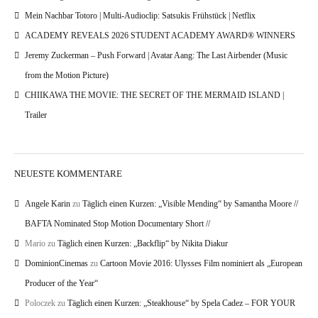
Mein Nachbar Totoro | Multi-Audioclip: Satsukis Frühstück | Netflix
ACADEMY REVEALS 2026 STUDENT ACADEMY AWARD® WINNERS
Jeremy Zuckerman – Push Forward | Avatar Aang: The Last Airbender (Music
from the Motion Picture)
CHIIKAWA THE MOVIE: THE SECRET OF THE MERMAID ISLAND |
Trailer
NEUESTE KOMMENTARE
Angele Karin
zu
Täglich einen Kurzen: „Visible Mending“ by Samantha Moore //
BAFTA Nominated Stop Motion Documentary Short //
Mario
zu
Täglich einen Kurzen: „Backflip“ by Nikita Diakur
DominionCinemas
zu
Cartoon Movie 2016: Ulysses Film nominiert als „European
Producer of the Year“
Poloczek
zu
Täglich einen Kurzen: „Steakhouse“ by Spela Cadez – FOR YOUR