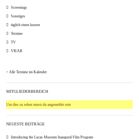
Screenings
Sonstiges
täglich einen kurzen
Termine
TV
VR/AR
> Alle Termine im Kalender
MITGLIEDERBEREICH
Um dies zu sehen musst du angemeldet sein
NEUESTE BEITRÄGE
Introducing the Lucas Museum Inaugural Film Program