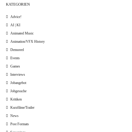
KATEGORIEN
Advice!
AI | KI
Animated Music
Animation/VFX History
Demoreel
Events
Games
Interviews
Jobangebot
Jobgesuche
Kritiken
Kurzfilme/Trailer
News
Post Formats