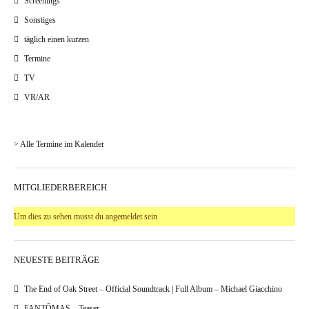
Screenings
Sonstiges
täglich einen kurzen
Termine
TV
VR/AR
> Alle Termine im Kalender
MITGLIEDERBEREICH
Um dies zu sehen musst du angemeldet sein
NEUESTE BEITRÄGE
The End of Oak Street – Official Soundtrack | Full Album – Michael Giacchino
FANTÔMAS – Teaser