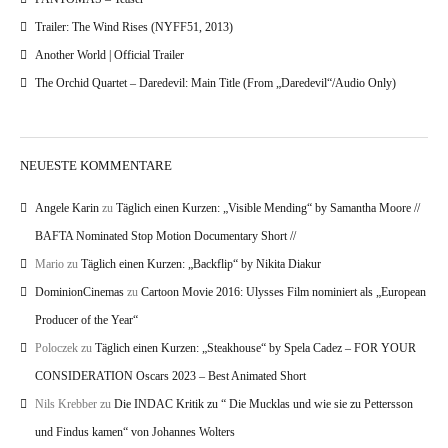
Trailer: The Wind Rises (NYFF51, 2013)
Another World | Official Trailer
The Orchid Quartet – Daredevil: Main Title (From „Daredevil“/Audio Only)
NEUESTE KOMMENTARE
Angele Karin
zu
Täglich einen Kurzen: „Visible Mending“ by Samantha Moore //
BAFTA Nominated Stop Motion Documentary Short //
Mario
zu
Täglich einen Kurzen: „Backflip“ by Nikita Diakur
DominionCinemas
zu
Cartoon Movie 2016: Ulysses Film nominiert als „European
Producer of the Year“
Poloczek
zu
Täglich einen Kurzen: „Steakhouse“ by Spela Cadez – FOR YOUR
CONSIDERATION Oscars 2023 – Best Animated Short
Nils Krebber
zu
Die INDAC Kritik zu “ Die Mucklas und wie sie zu Pettersson
und Findus kamen“ von Johannes Wolters