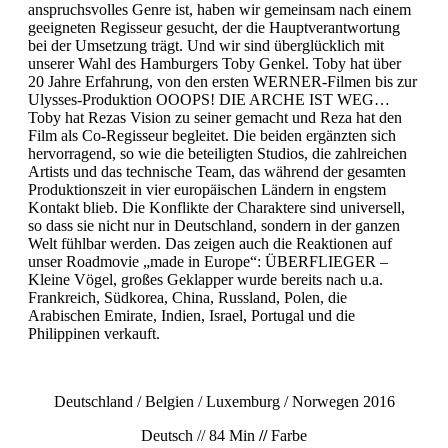
anspruchsvolles Genre ist, haben wir gemeinsam nach einem
geeigneten Regisseur gesucht, der die Hauptverantwortung
bei der Umsetzung trägt. Und wir sind überglücklich mit
unserer Wahl des Hamburgers Toby Genkel. Toby hat über
20 Jahre Erfahrung, von den ersten WERNER-Filmen bis zur
Ulysses-Produktion OOOPS! DIE ARCHE IST WEG…
Toby hat Rezas Vision zu seiner gemacht und Reza hat den
Film als Co-Regisseur begleitet. Die beiden ergänzten sich
hervorragend, so wie die beteiligten Studios, die zahlreichen
Artists und das technische Team, das während der gesamten
Produktionszeit in vier europäischen Ländern in engstem
Kontakt blieb. Die Konflikte der Charaktere sind universell,
so dass sie nicht nur in Deutschland, sondern in der ganzen
Welt fühlbar werden. Das zeigen auch die Reaktionen auf
unser Roadmovie „made in Europe“: ÜBERFLIEGER –
Kleine Vögel, großes Geklapper wurde bereits nach u.a.
Frankreich, Südkorea, China, Russland, Polen, die
Arabischen Emirate, Indien, Israel, Portugal und die
Philippinen verkauft.
Deutschland / Belgien / Luxemburg / Norwegen 2016
Deutsch // 84 Min
//
Farbe