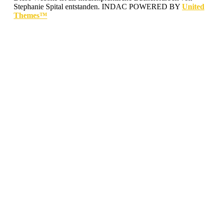
Stephanie Spital entstanden.
INDAC POWERED BY
United
Themes™