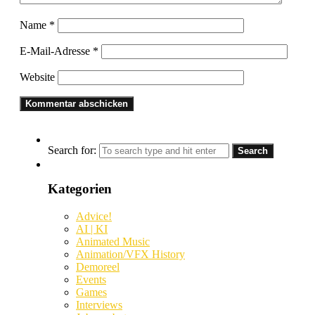
Name
*
E-Mail-Adresse
*
Website
Search for:
Kategorien
Advice!
AI | KI
Animated Music
Animation/VFX History
Demoreel
Events
Games
Interviews