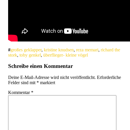
großes geklapper
,
kristine knudsen
,
reza memari
,
richard the
stork
,
toby genkel
,
überflieger- kleine vögel
Schreibe einen Kommentar
Deine E-Mail-Adresse wird nicht veröffentlicht.
Erforderliche
Felder sind mit
*
markiert
Kommentar
*