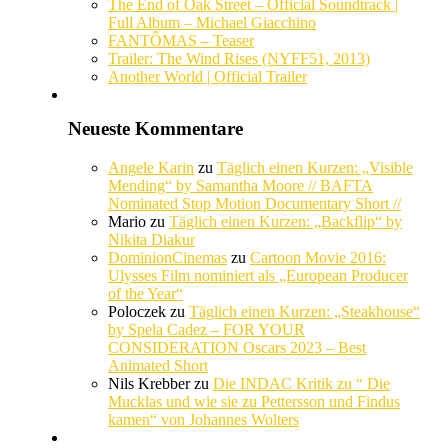
The End of Oak Street – Official Soundtrack |
Full Album – Michael Giacchino
FANTÔMAS – Teaser
Trailer: The Wind Rises (NYFF51, 2013)
Another World | Official Trailer
Neueste Kommentare
Angele Karin
zu
Täglich einen Kurzen: „Visible
Mending“ by Samantha Moore // BAFTA
Nominated Stop Motion Documentary Short //
Mario
zu
Täglich einen Kurzen: „Backflip“ by
Nikita Diakur
DominionCinemas
zu
Cartoon Movie 2016:
Ulysses Film nominiert als „European Producer
of the Year“
Poloczek
zu
Täglich einen Kurzen: „Steakhouse“
by Spela Cadez – FOR YOUR
CONSIDERATION Oscars 2023 – Best
Animated Short
Nils Krebber
zu
Die INDAC Kritik zu “ Die
Mucklas und wie sie zu Pettersson und Findus
kamen“ von Johannes Wolters