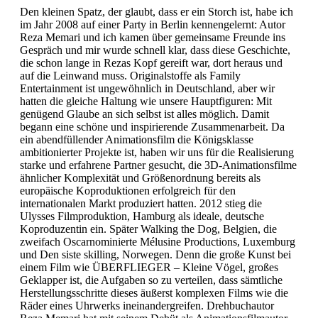
Den kleinen Spatz, der glaubt, dass er ein Storch ist, habe ich
im Jahr 2008 auf einer Party in Berlin kennengelernt: Autor
Reza Memari und ich kamen über gemeinsame Freunde ins
Gespräch und mir wurde schnell klar, dass diese Geschichte,
die schon lange in Rezas Kopf gereift war, dort heraus und
auf die Leinwand muss. Originalstoffe als Family
Entertainment ist ungewöhnlich in Deutschland, aber wir
hatten die gleiche Haltung wie unsere Hauptfiguren: Mit
genügend Glaube an sich selbst ist alles möglich. Damit
begann eine schöne und inspirierende Zusammenarbeit. Da
ein abendfüllender Animationsfilm die Königsklasse
ambitionierter Projekte ist, haben wir uns für die Realisierung
starke und erfahrene Partner gesucht, die 3D-Animationsfilme
ähnlicher Komplexität und Größenordnung bereits als
europäische Koproduktionen erfolgreich für den
internationalen Markt produziert hatten. 2012 stieg die
Ulysses Filmproduktion, Hamburg als ideale, deutsche
Koproduzentin ein. Später Walking the Dog, Belgien, die
zweifach Oscarnominierte Mélusine Productions, Luxemburg
und Den siste skilling, Norwegen. Denn die große Kunst bei
einem Film wie ÜBERFLIEGER – Kleine Vögel, großes
Geklapper ist, die Aufgaben so zu verteilen, dass sämtliche
Herstellungsschritte dieses äußerst komplexen Films wie die
Räder eines Uhrwerks ineinandergreifen. Drehbuchautor