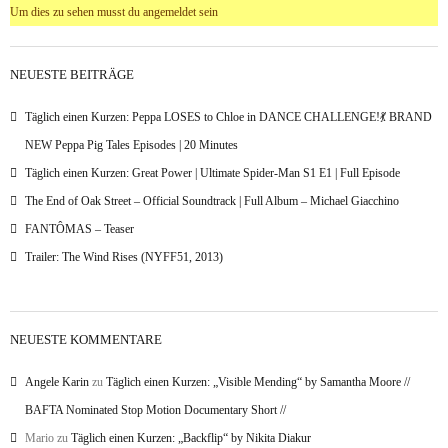
Um dies zu sehen musst du angemeldet sein
NEUESTE BEITRÄGE
Täglich einen Kurzen: Peppa LOSES to Chloe in DANCE CHALLENGE!💃 BRAND
NEW Peppa Pig Tales Episodes | 20 Minutes
Täglich einen Kurzen: Great Power | Ultimate Spider-Man S1 E1 | Full Episode
The End of Oak Street – Official Soundtrack | Full Album – Michael Giacchino
FANTÔMAS – Teaser
Trailer: The Wind Rises (NYFF51, 2013)
NEUESTE KOMMENTARE
Angele Karin
zu
Täglich einen Kurzen: „Visible Mending“ by Samantha Moore //
BAFTA Nominated Stop Motion Documentary Short //
Mario
zu
Täglich einen Kurzen: „Backflip“ by Nikita Diakur