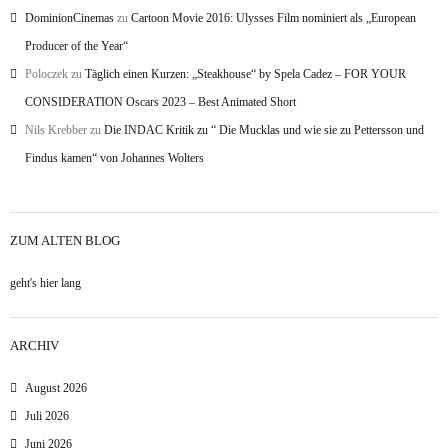
DominionCinemas
zu
Cartoon Movie 2016: Ulysses Film nominiert als „European
Producer of the Year“
Poloczek
zu
Täglich einen Kurzen: „Steakhouse“ by Spela Cadez – FOR YOUR
CONSIDERATION Oscars 2023 – Best Animated Short
Nils Krebber
zu
Die INDAC Kritik zu “ Die Mucklas und wie sie zu Pettersson und
Findus kamen“ von Johannes Wolters
ZUM ALTEN BLOG
geht's hier lang
ARCHIV
August 2026
Juli 2026
Juni 2026