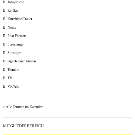
Jobgesuche
Kritiken
Kurzfilme/Trailer
News
Post Formats
Screenings
Sonstiges
täglich einen kurzen
Termine
TV
VR/AR
> Alle Termine im Kalender
MITGLIEDERBEREICH