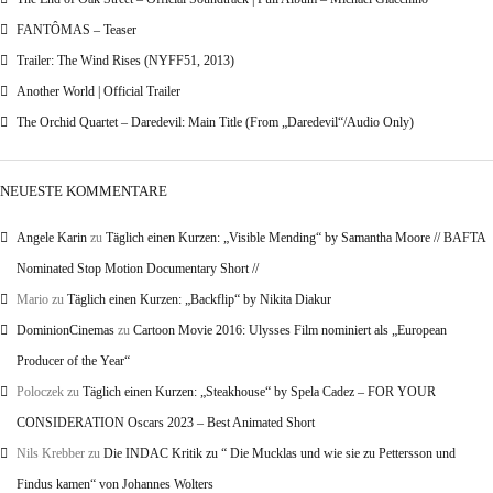
FANTÔMAS – Teaser
Trailer: The Wind Rises (NYFF51, 2013)
Another World | Official Trailer
The Orchid Quartet – Daredevil: Main Title (From „Daredevil“/Audio Only)
NEUESTE KOMMENTARE
Angele Karin
zu
Täglich einen Kurzen: „Visible Mending“ by Samantha Moore // BAFTA
Nominated Stop Motion Documentary Short //
Mario
zu
Täglich einen Kurzen: „Backflip“ by Nikita Diakur
DominionCinemas
zu
Cartoon Movie 2016: Ulysses Film nominiert als „European
Producer of the Year“
Poloczek
zu
Täglich einen Kurzen: „Steakhouse“ by Spela Cadez – FOR YOUR
CONSIDERATION Oscars 2023 – Best Animated Short
Nils Krebber
zu
Die INDAC Kritik zu “ Die Mucklas und wie sie zu Pettersson und
Findus kamen“ von Johannes Wolters