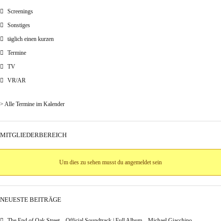
Screenings
Sonstiges
täglich einen kurzen
Termine
TV
VR/AR
> Alle Termine im Kalender
MITGLIEDERBEREICH
Um dies zu sehen musst du angemeldet sein
NEUESTE BEITRÄGE
The End of Oak Street – Official Soundtrack | Full Album – Michael Giacchino