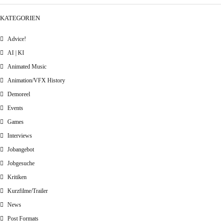
KATEGORIEN
Advice!
AI | KI
Animated Music
Animation/VFX History
Demoreel
Events
Games
Interviews
Jobangebot
Jobgesuche
Kritiken
Kurzfilme/Trailer
News
Post Formats