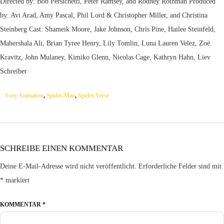
Directed by: Bob Persichetti, Peter Ramsey, and Rodney Rothman Produced
by: Avi Arad, Amy Pascal, Phil Lord & Christopher Miller, and Christina
Steinberg Cast: Shameik Moore, Jake Johnson, Chris Pine, Hailee Steinfeld,
Mahershala Ali, Brian Tyree Henry, Lily Tomlin, Luna Lauren Velez, Zoë
Kravitz, John Mulaney, Kimiko Glenn, Nicolas Cage, Kathryn Hahn, Liev
Schreiber
Sony Animation
,
Spider-Man
,
Spider-Verse
SCHREIBE EINEN KOMMENTAR
Deine E-Mail-Adresse wird nicht veröffentlicht.
Erforderliche Felder sind mit
*
markiert
KOMMENTAR
*