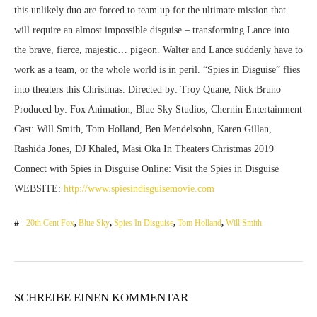
this unlikely duo are forced to team up for the ultimate mission that
will require an almost impossible disguise – transforming Lance into
the brave, fierce, majestic… pigeon. Walter and Lance suddenly have to
work as a team, or the whole world is in peril. “Spies in Disguise” flies
into theaters this Christmas. Directed by: Troy Quane, Nick Bruno
Produced by: Fox Animation, Blue Sky Studios, Chernin Entertainment
Cast: Will Smith, Tom Holland, Ben Mendelsohn, Karen Gillan,
Rashida Jones, DJ Khaled, Masi Oka In Theaters Christmas 2019
Connect with Spies in Disguise Online: Visit the Spies in Disguise
WEBSITE:
http://www.spiesindisguisemovie.com
20th Cent Fox
,
Blue Sky
,
Spies In Disguise
,
Tom Holland
,
Will Smith
SCHREIBE EINEN KOMMENTAR