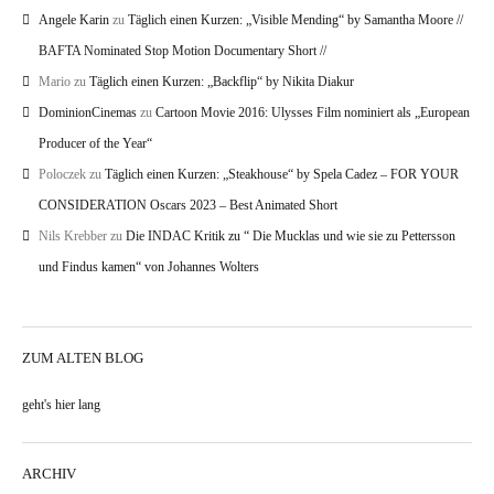
Angele Karin
zu
Täglich einen Kurzen: „Visible Mending“ by Samantha Moore //
BAFTA Nominated Stop Motion Documentary Short //
Mario
zu
Täglich einen Kurzen: „Backflip“ by Nikita Diakur
DominionCinemas
zu
Cartoon Movie 2016: Ulysses Film nominiert als „European
Producer of the Year“
Poloczek
zu
Täglich einen Kurzen: „Steakhouse“ by Spela Cadez – FOR YOUR
CONSIDERATION Oscars 2023 – Best Animated Short
Nils Krebber
zu
Die INDAC Kritik zu “ Die Mucklas und wie sie zu Pettersson
und Findus kamen“ von Johannes Wolters
ZUM ALTEN BLOG
geht's hier lang
ARCHIV