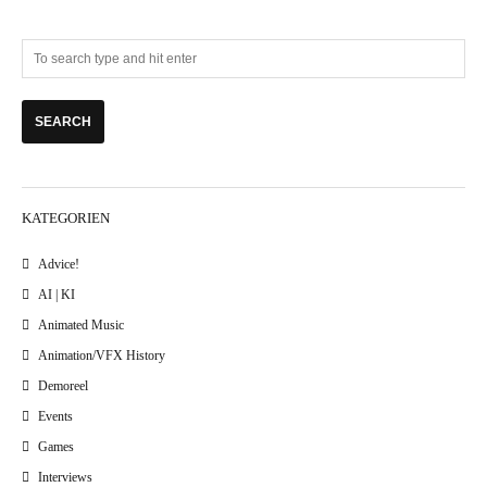
KATEGORIEN
Advice!
AI | KI
Animated Music
Animation/VFX History
Demoreel
Events
Games
Interviews