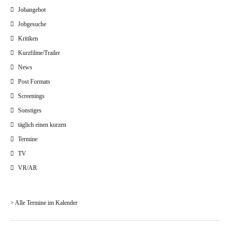
Jobangebot
Jobgesuche
Kritiken
Kurzfilme/Trailer
News
Post Formats
Screenings
Sonstiges
täglich einen kurzen
Termine
TV
VR/AR
> Alle Termine im Kalender