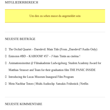
MITGLIEDERBEREICH
Um dies zu sehen musst du angemeldet sein
NEUESTE BEITRÄGE
The Orchid Quartet – Daredevil: Main Title (From „Daredevil“/Audio Only)
Emission #BD – KABOOM! #57 – J’étais Tintin au cinéma !
Animationsinstitut @ Filmakademie Ludwigsburg: Student Academy Award for
Matthias Strasser and Team for their graduation film THE PANIC INSIDE
Introducing the Lucas Museum Inaugural Film Program
Mein Nachbar Totoro | Multi-Audioclip: Satsukis Frühstück | Netflix
NEUESTE KOMMENTARE