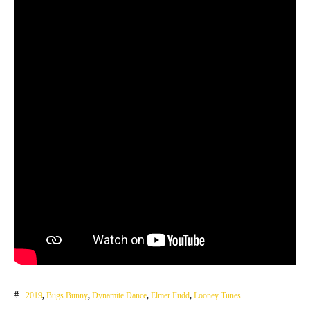
2019
,
Bugs Bunny
,
Dynamite Dance
,
Elmer Fudd
,
Looney Tunes