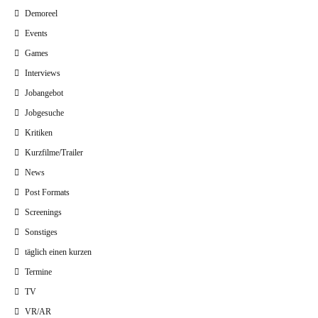
Demoreel
Events
Games
Interviews
Jobangebot
Jobgesuche
Kritiken
Kurzfilme/Trailer
News
Post Formats
Screenings
Sonstiges
täglich einen kurzen
Termine
TV
VR/AR