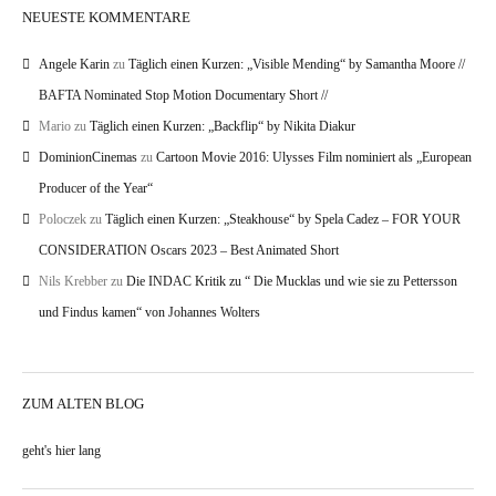
NEUESTE KOMMENTARE
Angele Karin
zu
Täglich einen Kurzen: „Visible Mending“ by Samantha Moore //
BAFTA Nominated Stop Motion Documentary Short //
Mario
zu
Täglich einen Kurzen: „Backflip“ by Nikita Diakur
DominionCinemas
zu
Cartoon Movie 2016: Ulysses Film nominiert als „European
Producer of the Year“
Poloczek
zu
Täglich einen Kurzen: „Steakhouse“ by Spela Cadez – FOR YOUR
CONSIDERATION Oscars 2023 – Best Animated Short
Nils Krebber
zu
Die INDAC Kritik zu “ Die Mucklas und wie sie zu Pettersson
und Findus kamen“ von Johannes Wolters
ZUM ALTEN BLOG
geht's hier lang