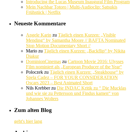
Introducing the Lucas Museum Inaugural Film Program
Mein Nachbar Totoro | Multi-Audioclip: Satsukis
Frühstück | Netflix
Neueste Kommentare
Angele Karin
zu
Täglich einen Kurzen: „Visible
Mending“ by Samantha Moore // BAFTA Nominated
Stop Motion Documentary Short //
Mario
zu
Täglich einen Kurzen: „Backflip“ by Nikita
Diakur
DominionCinemas
zu
Cartoon Movie 2016: Ulysses
Film nominiert als „European Producer of the Year“
Poloczek
zu
Täglich einen Kurzen: „Steakhouse“ by
Spela Cadez – FOR YOUR CONSIDERATION
Oscars 2023 – Best Animated Short
Nils Krebber
zu
Die INDAC Kritik zu “ Die Mucklas
und wie sie zu Pettersson und Findus kamen“ von
Johannes Wolters
Zum alten Blog
geht's hier lang