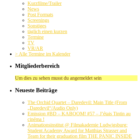
Kurzfilme/Trailer
News
Post Formats
Screenings
Sonstiges
täglich einen kurzen
Termine
TV
VR/AR
> Alle Termine im Kalender
Mitgliederbereich
Um dies zu sehen musst du angemeldet sein
Neueste Beiträge
The Orchid Quartet – Daredevil: Main Title (From
„Daredevil“/Audio Only)
Emission #BD – KABOOM! #57 – J’étais Tintin au
cinéma !
Animationsinstitut @ Filmakademie Ludwigsburg:
Student Academy Award for Matthias Strasser and
Team for their graduation film THE PANIC INSIDE