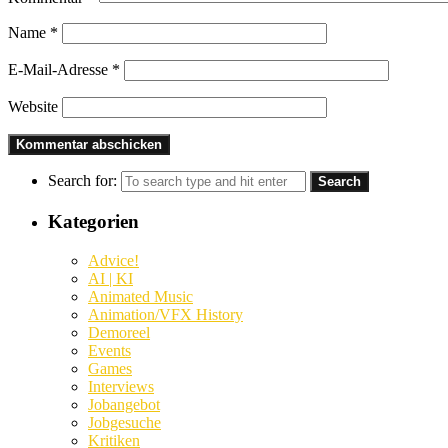
Name
*
E-Mail-Adresse
*
Website
Search for:
Kategorien
Advice!
AI | KI
Animated Music
Animation/VFX History
Demoreel
Events
Games
Interviews
Jobangebot
Jobgesuche
Kritiken