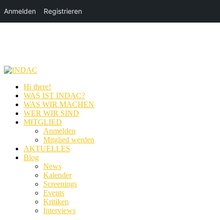
Anmelden
Registrieren
Hi there!
WAS IST INDAC?
WAS WIR MACHEN
WER WIR SIND
MITGLIED
Anmelden
Mitglied werden
AKTUELLES
Blog
News
Kalender
Screenings
Events
Kritiken
Interviews