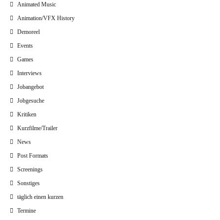
Animated Music
Animation/VFX History
Demoreel
Events
Games
Interviews
Jobangebot
Jobgesuche
Kritiken
Kurzfilme/Trailer
News
Post Formats
Screenings
Sonstiges
täglich einen kurzen
Termine