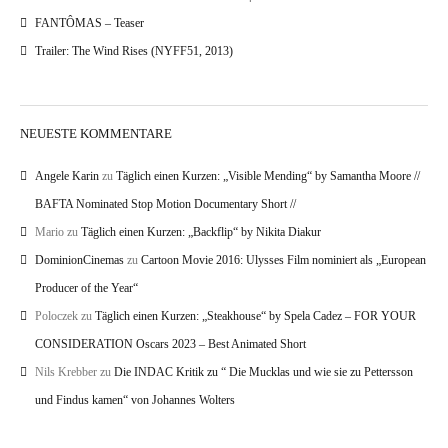
FANTÔMAS – Teaser
Trailer: The Wind Rises (NYFF51, 2013)
NEUESTE KOMMENTARE
Angele Karin
zu
Täglich einen Kurzen: „Visible Mending“ by Samantha Moore //
BAFTA Nominated Stop Motion Documentary Short //
Mario
zu
Täglich einen Kurzen: „Backflip“ by Nikita Diakur
DominionCinemas
zu
Cartoon Movie 2016: Ulysses Film nominiert als „European
Producer of the Year“
Poloczek
zu
Täglich einen Kurzen: „Steakhouse“ by Spela Cadez – FOR YOUR
CONSIDERATION Oscars 2023 – Best Animated Short
Nils Krebber
zu
Die INDAC Kritik zu “ Die Mucklas und wie sie zu Pettersson
und Findus kamen“ von Johannes Wolters