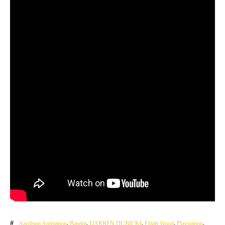
Aardman Animation
,
Bandai
,
DARREN DUBICKI
,
Elijah Wood
,
Playstation
,