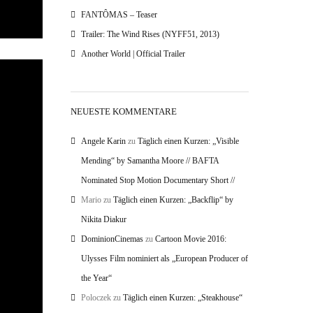
FANTÔMAS – Teaser
Trailer: The Wind Rises (NYFF51, 2013)
Another World | Official Trailer
NEUESTE KOMMENTARE
Angele Karin
zu
Täglich einen Kurzen: „Visible
Mending“ by Samantha Moore // BAFTA
Nominated Stop Motion Documentary Short //
Mario
zu
Täglich einen Kurzen: „Backflip“ by
Nikita Diakur
DominionCinemas
zu
Cartoon Movie 2016:
Ulysses Film nominiert als „European Producer of
the Year“
Poloczek
zu
Täglich einen Kurzen: „Steakhouse“