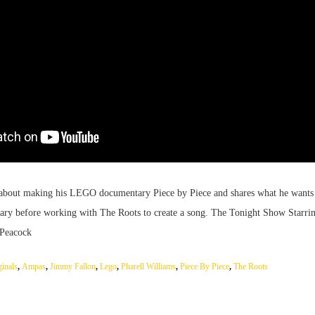
s about making his LEGO documentary Piece by Piece and shares what he wants
ary before working with The Roots to create a song. The Tonight Show Starr
 Peacock
inals
,
Ampas
,
Jimmy Fallon
,
Lego
,
Pharell Williams
,
Piece By Piece
,
The Roots