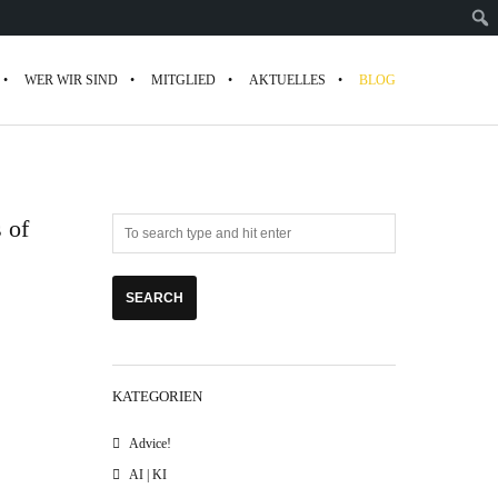
WER WIR SIND
MITGLIED
AKTUELLES
BLOG
 of
KATEGORIEN
Advice!
AI | KI