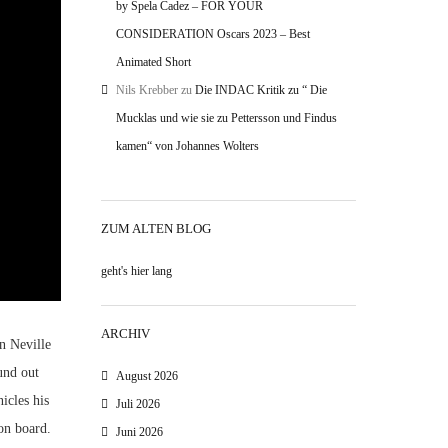
by Spela Cadez – FOR YOUR
CONSIDERATION Oscars 2023 – Best
Animated Short
Nils Krebber
zu
Die INDAC Kritik zu “ Die
Mucklas und wie sie zu Pettersson und Findus
kamen“ von Johannes Wolters
ZUM ALTEN BLOG
geht's hier lang
ARCHIV
n Neville
und out
August 2026
icles his
Juli 2026
on board.
Juni 2026