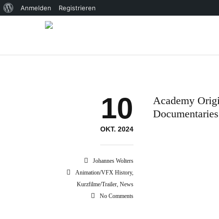
Über
Anmelden
Registrieren
WordPress
10
Academy Origin
Documentaries 
OKT. 2024
Johannes Wolters
Animation/VFX History
,
Kurzfilme/Trailer
,
News
No Comments