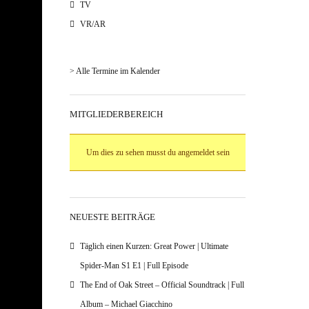
TV
VR/AR
> Alle Termine im Kalender
MITGLIEDERBEREICH
Um dies zu sehen musst du angemeldet sein
NEUESTE BEITRÄGE
Täglich einen Kurzen: Great Power | Ultimate
Spider-Man S1 E1 | Full Episode
The End of Oak Street – Official Soundtrack | Full
Album – Michael Giacchino