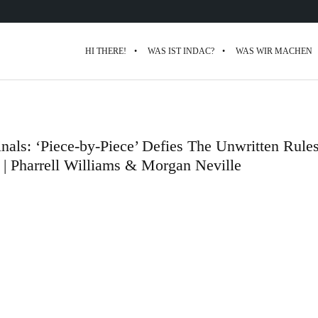
HI THERE!
WAS IST INDAC?
WAS WIR MACHEN
als: ‘Piece-by-Piece’ Defies The Unwritten Rules
| Pharrell Williams & Morgan Neville