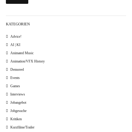
KATEGORIEN
Advice!
AI | KI
Animated Music
Animation/VFX History
Demoreel
Events
Games
Interviews
Jobangebot
Jobgesuche
Kritiken
Kurzfilme/Trailer