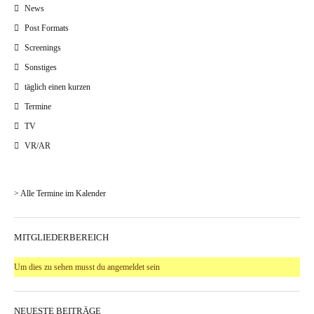
News
Post Formats
Screenings
Sonstiges
täglich einen kurzen
Termine
TV
VR/AR
> Alle Termine im Kalender
MITGLIEDERBEREICH
Um dies zu sehen musst du angemeldet sein
NEUESTE BEITRÄGE