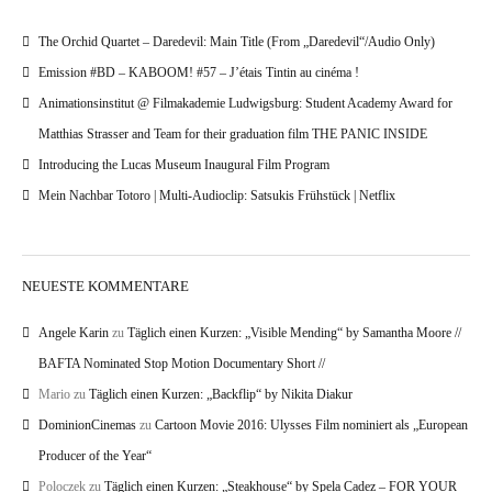
The Orchid Quartet – Daredevil: Main Title (From „Daredevil“/Audio Only)
Emission #BD – KABOOM! #57 – J’étais Tintin au cinéma !
Animationsinstitut @ Filmakademie Ludwigsburg: Student Academy Award for
Matthias Strasser and Team for their graduation film THE PANIC INSIDE
Introducing the Lucas Museum Inaugural Film Program
Mein Nachbar Totoro | Multi-Audioclip: Satsukis Frühstück | Netflix
NEUESTE KOMMENTARE
Angele Karin
zu
Täglich einen Kurzen: „Visible Mending“ by Samantha Moore //
BAFTA Nominated Stop Motion Documentary Short //
Mario
zu
Täglich einen Kurzen: „Backflip“ by Nikita Diakur
DominionCinemas
zu
Cartoon Movie 2016: Ulysses Film nominiert als „European
Producer of the Year“
Poloczek
zu
Täglich einen Kurzen: „Steakhouse“ by Spela Cadez – FOR YOUR