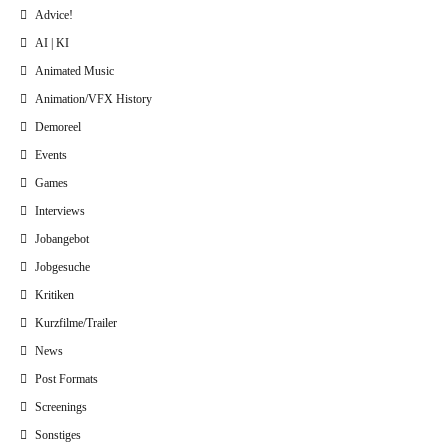
Advice!
AI | KI
Animated Music
Animation/VFX History
Demoreel
Events
Games
Interviews
Jobangebot
Jobgesuche
Kritiken
Kurzfilme/Trailer
News
Post Formats
Screenings
Sonstiges