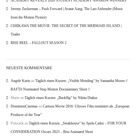
ACADEMY REVEALS 2026 STUDENT ACADEMY AWARD® WINNERS
Jeremy Zuckerman – Push Forward | Avatar Aang: The Last Airbender (Music
from the Motion Picture)
CHIIKAWA THE MOVIE: THE SECRET OF THE MERMAID ISLAND |
Trailer
RISE REEL – FALLOUT SEASON 2
NEUESTE KOMMENTARE
Angele Karin
zu
Täglich einen Kurzen: „Visible Mending“ by Samantha Moore //
BAFTA Nominated Stop Motion Documentary Short //
Mario
zu
Täglich einen Kurzen: „Backflip“ by Nikita Diakur
DominionCinemas
zu
Cartoon Movie 2016: Ulysses Film nominiert als „European
Producer of the Year“
Poloczek
zu
Täglich einen Kurzen: „Steakhouse“ by Spela Cadez – FOR YOUR
CONSIDERATION Oscars 2023 – Best Animated Short