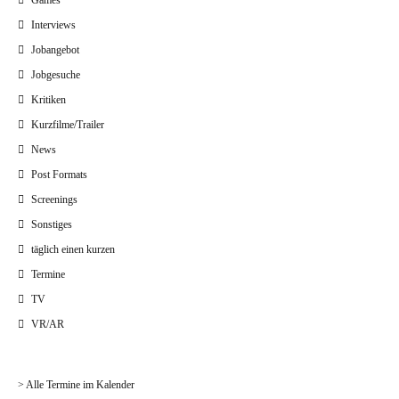
Games
Interviews
Jobangebot
Jobgesuche
Kritiken
Kurzfilme/Trailer
News
Post Formats
Screenings
Sonstiges
täglich einen kurzen
Termine
TV
VR/AR
> Alle Termine im Kalender