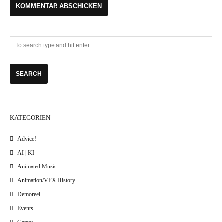
KATEGORIEN
Advice!
AI | KI
Animated Music
Animation/VFX History
Demoreel
Events