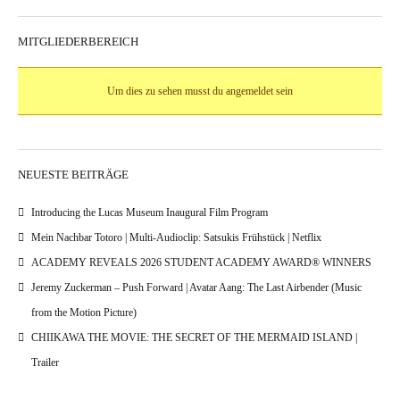
MITGLIEDERBEREICH
Um dies zu sehen musst du angemeldet sein
NEUESTE BEITRÄGE
Introducing the Lucas Museum Inaugural Film Program
Mein Nachbar Totoro | Multi-Audioclip: Satsukis Frühstück | Netflix
ACADEMY REVEALS 2026 STUDENT ACADEMY AWARD® WINNERS
Jeremy Zuckerman – Push Forward | Avatar Aang: The Last Airbender (Music
from the Motion Picture)
CHIIKAWA THE MOVIE: THE SECRET OF THE MERMAID ISLAND |
Trailer