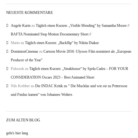
NEUESTE KOMMENTARE
Angele Karin
zu
Täglich einen Kurzen: „Visible Mending“ by Samantha Moore //
BAFTA Nominated Stop Motion Documentary Short //
Mario
zu
Täglich einen Kurzen: „Backflip“ by Nikita Diakur
DominionCinemas
zu
Cartoon Movie 2016: Ulysses Film nominiert als „European
Producer of the Year“
Poloczek
zu
Täglich einen Kurzen: „Steakhouse“ by Spela Cadez – FOR YOUR
CONSIDERATION Oscars 2023 – Best Animated Short
Nils Krebber
zu
Die INDAC Kritik zu “ Die Mucklas und wie sie zu Pettersson
und Findus kamen“ von Johannes Wolters
ZUM ALTEN BLOG
geht's hier lang