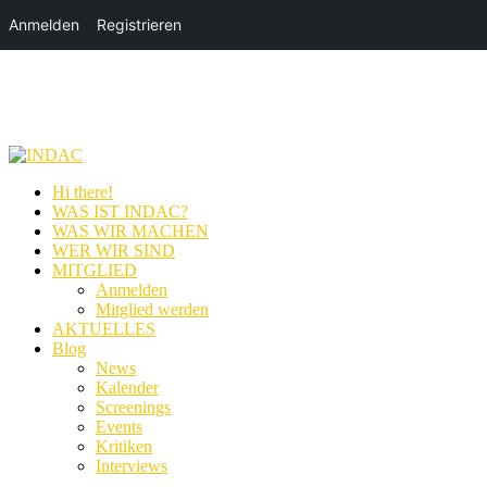
Anmelden
Registrieren
Hi there!
WAS IST INDAC?
WAS WIR MACHEN
WER WIR SIND
MITGLIED
Anmelden
Mitglied werden
AKTUELLES
Blog
News
Kalender
Screenings
Events
Kritiken
Interviews