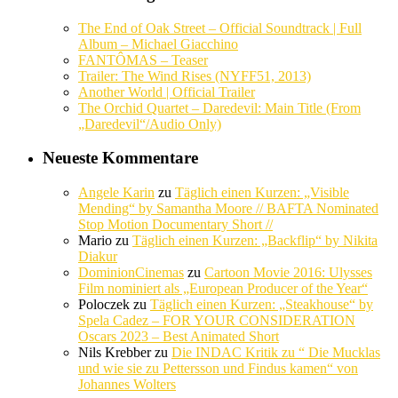
The End of Oak Street – Official Soundtrack | Full
Album – Michael Giacchino
FANTÔMAS – Teaser
Trailer: The Wind Rises (NYFF51, 2013)
Another World | Official Trailer
The Orchid Quartet – Daredevil: Main Title (From
„Daredevil“/Audio Only)
Neueste Kommentare
Angele Karin
zu
Täglich einen Kurzen: „Visible
Mending“ by Samantha Moore // BAFTA Nominated
Stop Motion Documentary Short //
Mario
zu
Täglich einen Kurzen: „Backflip“ by Nikita
Diakur
DominionCinemas
zu
Cartoon Movie 2016: Ulysses
Film nominiert als „European Producer of the Year“
Poloczek
zu
Täglich einen Kurzen: „Steakhouse“ by
Spela Cadez – FOR YOUR CONSIDERATION
Oscars 2023 – Best Animated Short
Nils Krebber
zu
Die INDAC Kritik zu “ Die Mucklas
und wie sie zu Pettersson und Findus kamen“ von
Johannes Wolters