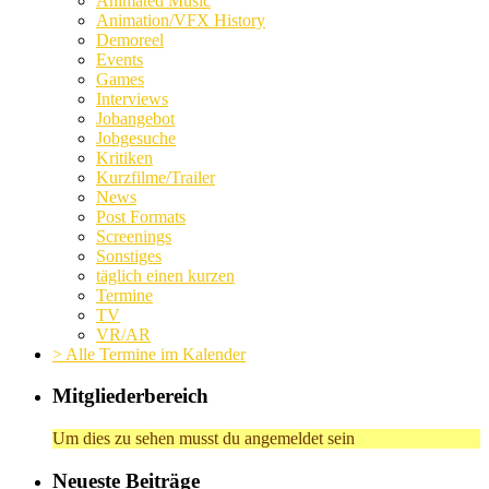
Animated Music
Animation/VFX History
Demoreel
Events
Games
Interviews
Jobangebot
Jobgesuche
Kritiken
Kurzfilme/Trailer
News
Post Formats
Screenings
Sonstiges
täglich einen kurzen
Termine
TV
VR/AR
> Alle Termine im Kalender
Mitgliederbereich
Um dies zu sehen musst du angemeldet sein
Neueste Beiträge