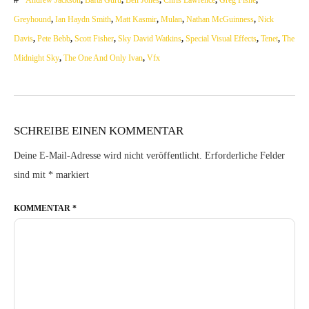
Andrew Jackson
,
Bafta Guru
,
Ben Jones
,
Chris Lawrence
,
Greg Fishe
,
Greyhound
,
Ian Haydn Smith
,
Matt Kasmir
,
Mulan
,
Nathan McGuinness
,
Nick
Davis
,
Pete Bebb
,
Scott Fisher
,
Sky David Watkins
,
Special Visual Effects
,
Tenet
,
The
Midnight Sky
,
The One And Only Ivan
,
Vfx
SCHREIBE EINEN KOMMENTAR
Deine E-Mail-Adresse wird nicht veröffentlicht.
Erforderliche Felder
sind mit
*
markiert
KOMMENTAR
*