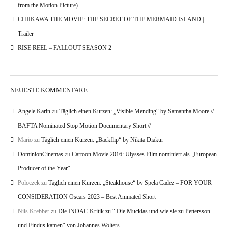
from the Motion Picture)
CHIIKAWA THE MOVIE: THE SECRET OF THE MERMAID ISLAND |
Trailer
RISE REEL – FALLOUT SEASON 2
NEUESTE KOMMENTARE
Angele Karin
zu
Täglich einen Kurzen: „Visible Mending“ by Samantha Moore //
BAFTA Nominated Stop Motion Documentary Short //
Mario
zu
Täglich einen Kurzen: „Backflip“ by Nikita Diakur
DominionCinemas
zu
Cartoon Movie 2016: Ulysses Film nominiert als „European
Producer of the Year“
Poloczek
zu
Täglich einen Kurzen: „Steakhouse“ by Spela Cadez – FOR YOUR
CONSIDERATION Oscars 2023 – Best Animated Short
Nils Krebber
zu
Die INDAC Kritik zu “ Die Mucklas und wie sie zu Pettersson
und Findus kamen“ von Johannes Wolters