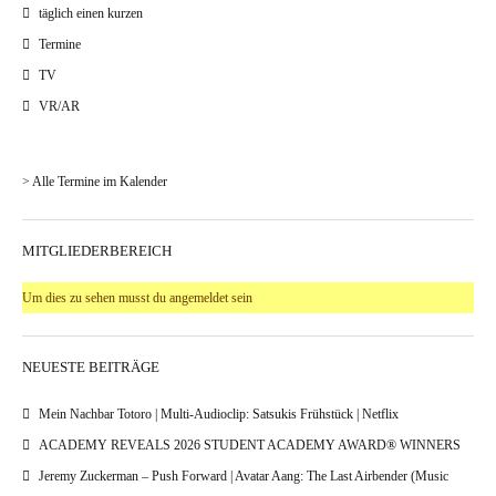
täglich einen kurzen
Termine
TV
VR/AR
> Alle Termine im Kalender
MITGLIEDERBEREICH
Um dies zu sehen musst du angemeldet sein
NEUESTE BEITRÄGE
Mein Nachbar Totoro | Multi-Audioclip: Satsukis Frühstück | Netflix
ACADEMY REVEALS 2026 STUDENT ACADEMY AWARD® WINNERS
Jeremy Zuckerman – Push Forward | Avatar Aang: The Last Airbender (Music