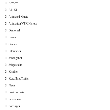
Advice!
AI | KI
Animated Music
Animation/VFX History
Demoreel
Events
Games
Interviews
Jobangebot
Jobgesuche
Kritiken
Kurzfilme/Trailer
News
Post Formats
Screenings
Sonstiges