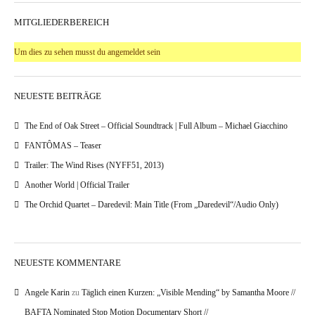
MITGLIEDERBEREICH
Um dies zu sehen musst du angemeldet sein
NEUESTE BEITRÄGE
The End of Oak Street – Official Soundtrack | Full Album – Michael Giacchino
FANTÔMAS – Teaser
Trailer: The Wind Rises (NYFF51, 2013)
Another World | Official Trailer
The Orchid Quartet – Daredevil: Main Title (From „Daredevil“/Audio Only)
NEUESTE KOMMENTARE
Angele Karin
zu
Täglich einen Kurzen: „Visible Mending“ by Samantha Moore //
BAFTA Nominated Stop Motion Documentary Short //