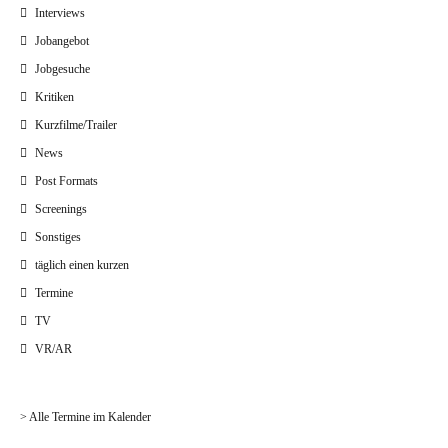
Interviews
Jobangebot
Jobgesuche
Kritiken
Kurzfilme/Trailer
News
Post Formats
Screenings
Sonstiges
täglich einen kurzen
Termine
TV
VR/AR
> Alle Termine im Kalender