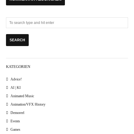
KATEGORIEN
Advice!
AI | KI
Animated Music
Animation/VFX History
Demoreel
Events
Games