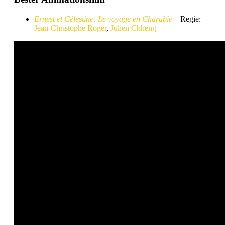
Ernest et Célestine: Le voyage en Charabie
– Regie:
Jean-Christophe Roger
,
Julien Chheng