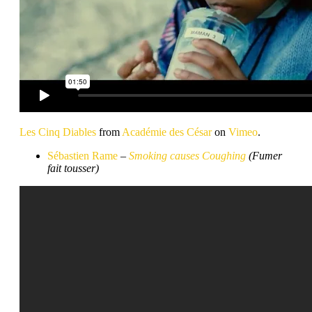
Les Cinq Diables
from
Académie des César
on
Vimeo
.
Sébastien Rame
–
Smoking causes Coughing
(Fumer
fait tousser)