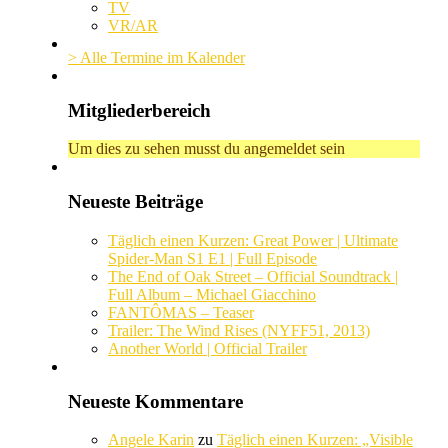
TV
VR/AR
> Alle Termine im Kalender
Mitgliederbereich
Um dies zu sehen musst du angemeldet sein
Neueste Beiträge
Täglich einen Kurzen: Great Power | Ultimate
Spider-Man S1 E1 | Full Episode
The End of Oak Street – Official Soundtrack |
Full Album – Michael Giacchino
FANTÔMAS – Teaser
Trailer: The Wind Rises (NYFF51, 2013)
Another World | Official Trailer
Neueste Kommentare
Angele Karin
zu
Täglich einen Kurzen: „Visible