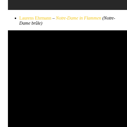
Laurens Ehrmann
–
Notre-Dame in Flammen
(Notre-
Dame brûle)