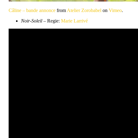
Câline – bande annonce
from
Atelier Zorobabel
on
Vimeo
.
Noir-Soleil
– Regie:
Marie Larrivé