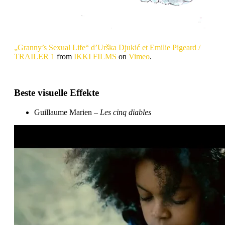
„Granny’s Sexual Life“ d’Urška Djukić et Emilie Pigeard /
TRAILER 1
from
IKKI FILMS
on
Vimeo
.
Beste visuelle Effekte
Guillaume Marien –
Les cinq diables