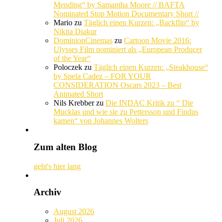
Mending“ by Samantha Moore // BAFTA
Nominated Stop Motion Documentary Short //
Mario
zu
Täglich einen Kurzen: „Backflip“ by
Nikita Diakur
DominionCinemas
zu
Cartoon Movie 2016:
Ulysses Film nominiert als „European Producer
of the Year“
Poloczek
zu
Täglich einen Kurzen: „Steakhouse“
by Spela Cadez – FOR YOUR
CONSIDERATION Oscars 2023 – Best
Animated Short
Nils Krebber
zu
Die INDAC Kritik zu “ Die
Mucklas und wie sie zu Pettersson und Findus
kamen“ von Johannes Wolters
Zum alten Blog
geht's hier lang
Archiv
August 2026
Juli 2026