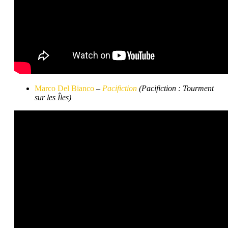
Marco Del Bianco
–
Pacifiction
(Pacifiction : Tourment
sur les Îles)