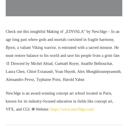
Check out this insightful Making of „EINVALA“ by New3dge – In an
age long past where gods and mortals coexisted in fragile harmony,
Bjorn, a valiant Viking warrior, is entrusted with a sacred mission. He
must restore balance to his world and save his people from a grim fate.
🎨 Directed by Michel Abiad, Guénaël Royer, Anaëlle Belhouchat,
Laura Chen, Chloé Extanasié, Yoan Huynh, Alex Mongkhounepraseuth,
Alessandro Pevez, Typhaine Priez, Harold Yabut
New3dge is an award-winning concept art school located in Paris,
known for its industry-focused education in fields like concept art,
VFX, and CGI. 🌐 Website:
https://www.new3dge.com/