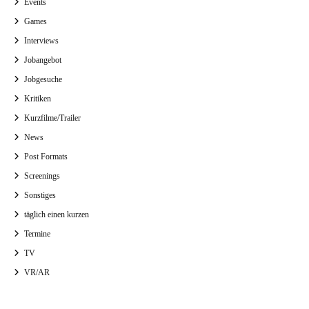
Events
Games
Interviews
Jobangebot
Jobgesuche
Kritiken
Kurzfilme/Trailer
News
Post Formats
Screenings
Sonstiges
täglich einen kurzen
Termine
TV
VR/AR