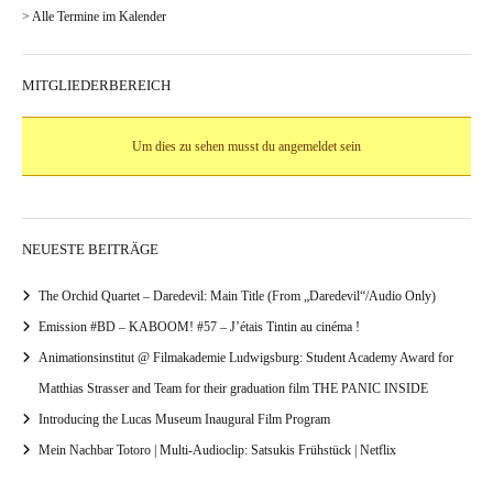
> Alle Termine im Kalender
MITGLIEDERBEREICH
Um dies zu sehen musst du angemeldet sein
NEUESTE BEITRÄGE
The Orchid Quartet – Daredevil: Main Title (From „Daredevil“/Audio Only)
Emission #BD – KABOOM! #57 – J’étais Tintin au cinéma !
Animationsinstitut @ Filmakademie Ludwigsburg: Student Academy Award for
Matthias Strasser and Team for their graduation film THE PANIC INSIDE
Introducing the Lucas Museum Inaugural Film Program
Mein Nachbar Totoro | Multi-Audioclip: Satsukis Frühstück | Netflix