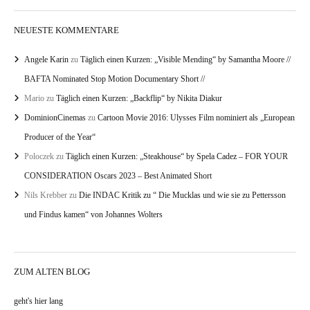
NEUESTE KOMMENTARE
Angele Karin
zu
Täglich einen Kurzen: „Visible Mending“ by Samantha Moore //
BAFTA Nominated Stop Motion Documentary Short //
Mario
zu
Täglich einen Kurzen: „Backflip“ by Nikita Diakur
DominionCinemas
zu
Cartoon Movie 2016: Ulysses Film nominiert als „European
Producer of the Year“
Poloczek
zu
Täglich einen Kurzen: „Steakhouse“ by Spela Cadez – FOR YOUR
CONSIDERATION Oscars 2023 – Best Animated Short
Nils Krebber
zu
Die INDAC Kritik zu “ Die Mucklas und wie sie zu Pettersson
und Findus kamen“ von Johannes Wolters
ZUM ALTEN BLOG
geht's hier lang