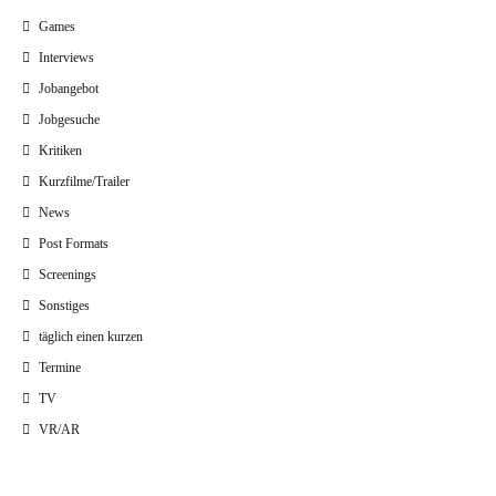
Games
Interviews
Jobangebot
Jobgesuche
Kritiken
Kurzfilme/Trailer
News
Post Formats
Screenings
Sonstiges
täglich einen kurzen
Termine
TV
VR/AR