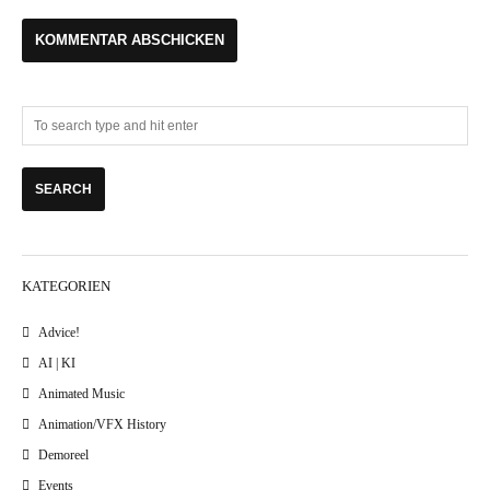
KATEGORIEN
Advice!
AI | KI
Animated Music
Animation/VFX History
Demoreel
Events