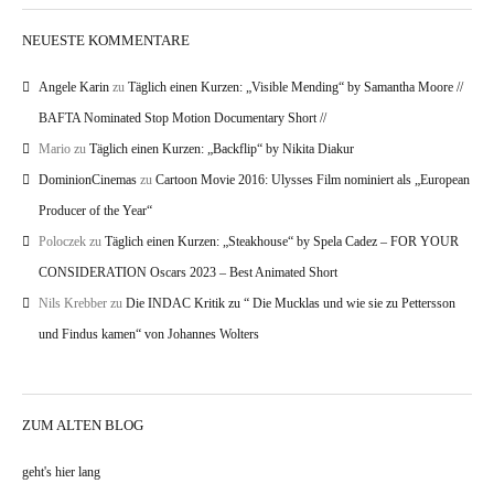
NEUESTE KOMMENTARE
Angele Karin
zu
Täglich einen Kurzen: „Visible Mending“ by Samantha Moore //
BAFTA Nominated Stop Motion Documentary Short //
Mario
zu
Täglich einen Kurzen: „Backflip“ by Nikita Diakur
DominionCinemas
zu
Cartoon Movie 2016: Ulysses Film nominiert als „European
Producer of the Year“
Poloczek
zu
Täglich einen Kurzen: „Steakhouse“ by Spela Cadez – FOR YOUR
CONSIDERATION Oscars 2023 – Best Animated Short
Nils Krebber
zu
Die INDAC Kritik zu “ Die Mucklas und wie sie zu Pettersson
und Findus kamen“ von Johannes Wolters
ZUM ALTEN BLOG
geht's hier lang