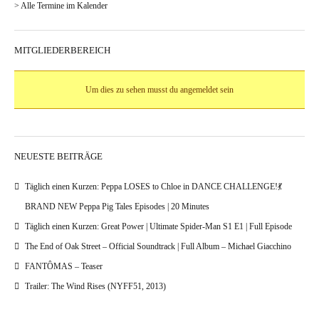
> Alle Termine im Kalender
MITGLIEDERBEREICH
Um dies zu sehen musst du angemeldet sein
NEUESTE BEITRÄGE
Täglich einen Kurzen: Peppa LOSES to Chloe in DANCE CHALLENGE!💃
BRAND NEW Peppa Pig Tales Episodes | 20 Minutes
Täglich einen Kurzen: Great Power | Ultimate Spider-Man S1 E1 | Full Episode
The End of Oak Street – Official Soundtrack | Full Album – Michael Giacchino
FANTÔMAS – Teaser
Trailer: The Wind Rises (NYFF51, 2013)