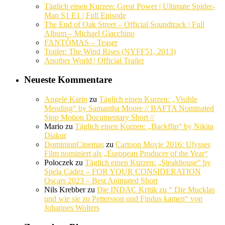
Täglich einen Kurzen: Great Power | Ultimate Spider-
Man S1 E1 | Full Episode
The End of Oak Street – Official Soundtrack | Full
Album – Michael Giacchino
FANTÔMAS – Teaser
Trailer: The Wind Rises (NYFF51, 2013)
Another World | Official Trailer
Neueste Kommentare
Angele Karin
zu
Täglich einen Kurzen: „Visible
Mending“ by Samantha Moore // BAFTA Nominated
Stop Motion Documentary Short //
Mario
zu
Täglich einen Kurzen: „Backflip“ by Nikita
Diakur
DominionCinemas
zu
Cartoon Movie 2016: Ulysses
Film nominiert als „European Producer of the Year“
Poloczek
zu
Täglich einen Kurzen: „Steakhouse“ by
Spela Cadez – FOR YOUR CONSIDERATION
Oscars 2023 – Best Animated Short
Nils Krebber
zu
Die INDAC Kritik zu “ Die Mucklas
und wie sie zu Pettersson und Findus kamen“ von
Johannes Wolters