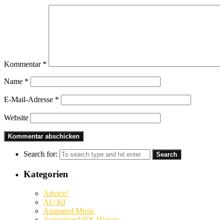
Kommentar
*
Name
*
E-Mail-Adresse
*
Website
Search for:
Kategorien
Advice!
AI | KI
Animated Music
Animation/VFX History