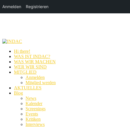
Anmelden
Registrieren
Hi there!
WAS IST INDAC?
WAS WIR MACHEN
WER WIR SIND
MITGLIED
Anmelden
Mitglied werden
AKTUELLES
Blog
News
Kalender
Screenings
Events
Kritiken
Interviews