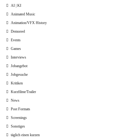
AI | KI
Animated Music
Animation/VFX History
Demoreel
Events
Games
Interviews
Jobangebot
Jobgesuche
Kritiken
Kurzfilme/Trailer
News
Post Formats
Screenings
Sonstiges
täglich einen kurzen