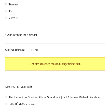
Termine
TV
VR/AR
> Alle Termine im Kalender
MITGLIEDERBEREICH
Um dies zu sehen musst du angemeldet sein
NEUESTE BEITRÄGE
The End of Oak Street – Official Soundtrack | Full Album – Michael Giacchino
FANTÔMAS – Teaser