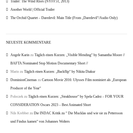
Trailer: The Wind Rises (NYFF51, 2013)
Another World | Official Trailer
The Orchid Quartet – Daredevil: Main Title (From „Daredevil“/Audio Only)
NEUESTE KOMMENTARE
Angele Karin
zu
Täglich einen Kurzen: „Visible Mending“ by Samantha Moore //
BAFTA Nominated Stop Motion Documentary Short //
Mario
zu
Täglich einen Kurzen: „Backflip“ by Nikita Diakur
DominionCinemas
zu
Cartoon Movie 2016: Ulysses Film nominiert als „European
Producer of the Year“
Poloczek
zu
Täglich einen Kurzen: „Steakhouse“ by Spela Cadez – FOR YOUR
CONSIDERATION Oscars 2023 – Best Animated Short
Nils Krebber
zu
Die INDAC Kritik zu “ Die Mucklas und wie sie zu Pettersson
und Findus kamen“ von Johannes Wolters