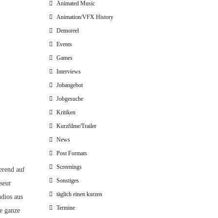
Animated Music
Animation/VFX History
Demoreel
Events
Games
Interviews
Jobangebot
Jobgesuche
Kritiken
Kurzfilme/Trailer
News
Post Formats
Screenings
erend auf
Sonstiges
seur
täglich einen kurzen
dios aus
Termine
e ganze