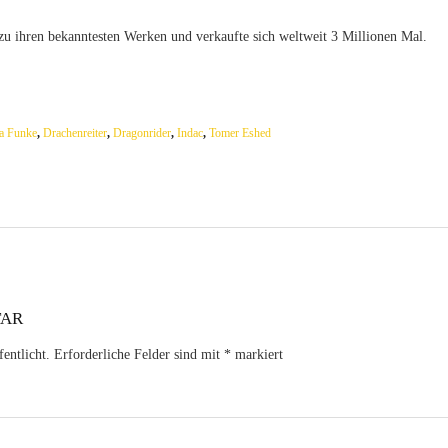
zu ihren bekanntesten Werken und verkaufte sich weltweit 3 Millionen Mal.
ia Funke
,
Drachenreiter
,
Dragonrider
,
Indac
,
Tomer Eshed
TAR
entlicht.
Erforderliche Felder sind mit
*
markiert