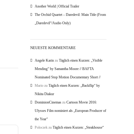
Another World | Official Trailer
The Orchid Quartet – Daredevil: Main Title (From
„Daredevil“/Audio Only)
NEUESTE KOMMENTARE
Angele Karin
zu
Täglich einen Kurzen: „Visible
Mending“ by Samantha Moore // BAFTA
Nominated Stop Motion Documentary Short //
Mario
zu
Täglich einen Kurzen: „Backflip“ by
Nikita Diakur
DominionCinemas
zu
Cartoon Movie 2016:
Ulysses Film nominiert als „European Producer of
the Year“
Poloczek
zu
Täglich einen Kurzen: „Steakhouse“