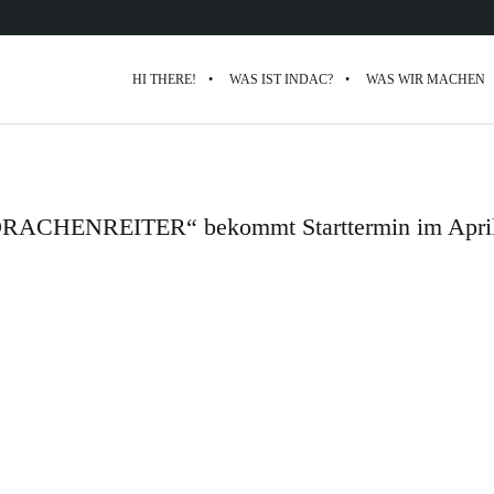
HI THERE!
WAS IST INDAC?
WAS WIR MACHEN
„DRACHENREITER“ bekommt Starttermin im Apri