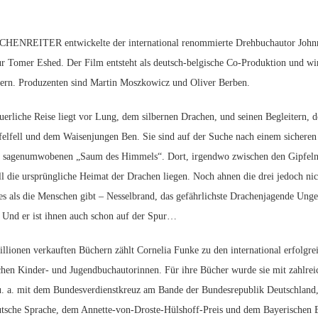
HENREITER entwickelte der international renommierte Drehbuchautor John
eur Tomer Eshed. Der Film entsteht als deutsch-belgische Co-Produktion und wi
ern. Produzenten sind Martin Moszkowicz und Oliver Berben.
uerliche Reise liegt vor Lung, dem silbernen Drachen, und seinen Begleitern, 
fell und dem Waisenjungen Ben. Sie sind auf der Suche nach einem sicheren 
n sagenumwobenen „Saum des Himmels“. Dort, irgendwo zwischen den Gipfeln
ll die ursprüngliche Heimat der Drachen liegen. Noch ahnen die drei jedoch nic
es als die Menschen gibt – Nesselbrand, das gefährlichste Drachenjagende Unge
. Und er ist ihnen auch schon auf der Spur…
llionen verkauften Büchern zählt Cornelia Funke zu den international erfolgre
chen Kinder- und Jugendbuchautorinnen. Für ihre Bücher wurde sie mit zahlrei
 u. a. mit dem Bundesverdienstkreuz am Bande der Bundesrepublik Deutschland
tsche Sprache, dem Annette-von-Droste-Hülshoff-Preis und dem Bayerischen 