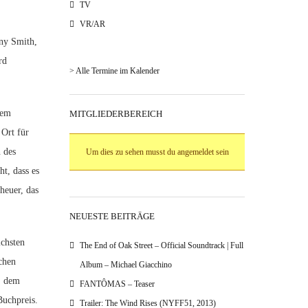
TV
VR/AR
ny Smith,
rd
> Alle Termine im Kalender
dem
MITGLIEDERBEREICH
Ort für
 des
Um dies zu sehen musst du angemeldet sein
ht, dass es
heuer, das
NEUESTE BEITRÄGE
ichsten
The End of Oak Street – Official Soundtrack | Full
chen
Album – Michael Giacchino
, dem
FANTÔMAS – Teaser
Buchpreis.
Trailer: The Wind Rises (NYFF51, 2013)