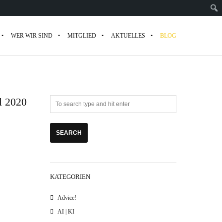
WER WIR SIND
MITGLIED
AKTUELLES
BLOG
l 2020
KATEGORIEN
Advice!
AI | KI