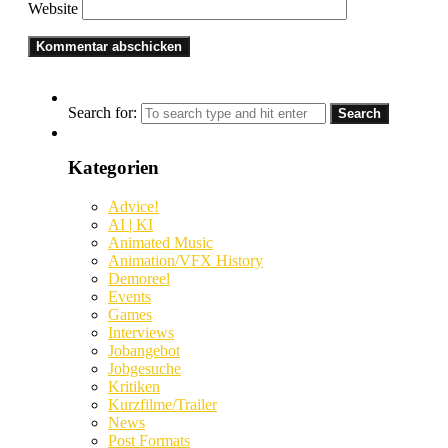
Website
Search for:
Kategorien
Advice!
AI | KI
Animated Music
Animation/VFX History
Demoreel
Events
Games
Interviews
Jobangebot
Jobgesuche
Kritiken
Kurzfilme/Trailer
News
Post Formats