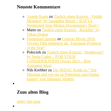
Neueste Kommentare
Angele Karin
zu
Täglich einen Kurzen: „Visible
Mending“ by Samantha Moore // BAFTA
Nominated Stop Motion Documentary Short //
Mario
zu
Täglich einen Kurzen: „Backflip“ by
Nikita Diakur
DominionCinemas
zu
Cartoon Movie 2016:
Ulysses Film nominiert als „European Producer
of the Year“
Poloczek
zu
Täglich einen Kurzen: „Steakhouse“
by Spela Cadez – FOR YOUR
CONSIDERATION Oscars 2023 – Best
Animated Short
Nils Krebber
zu
Die INDAC Kritik zu “ Die
Mucklas und wie sie zu Pettersson und Findus
kamen“ von Johannes Wolters
Zum alten Blog
geht's hier lang