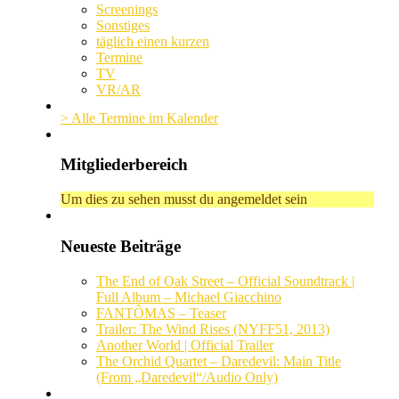
Screenings
Sonstiges
täglich einen kurzen
Termine
TV
VR/AR
> Alle Termine im Kalender
Mitgliederbereich
Um dies zu sehen musst du angemeldet sein
Neueste Beiträge
The End of Oak Street – Official Soundtrack |
Full Album – Michael Giacchino
FANTÔMAS – Teaser
Trailer: The Wind Rises (NYFF51, 2013)
Another World | Official Trailer
The Orchid Quartet – Daredevil: Main Title
(From „Daredevil“/Audio Only)