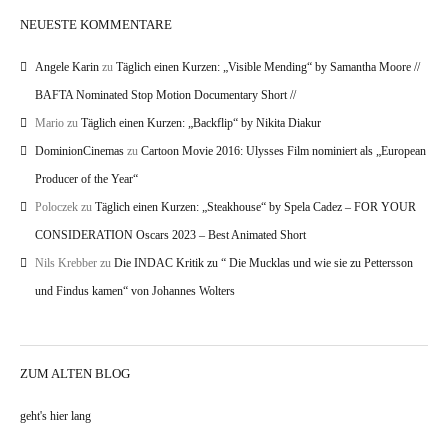
NEUESTE KOMMENTARE
Angele Karin
zu
Täglich einen Kurzen: „Visible Mending“ by Samantha Moore //
BAFTA Nominated Stop Motion Documentary Short //
Mario
zu
Täglich einen Kurzen: „Backflip“ by Nikita Diakur
DominionCinemas
zu
Cartoon Movie 2016: Ulysses Film nominiert als „European
Producer of the Year“
Poloczek
zu
Täglich einen Kurzen: „Steakhouse“ by Spela Cadez – FOR YOUR
CONSIDERATION Oscars 2023 – Best Animated Short
Nils Krebber
zu
Die INDAC Kritik zu “ Die Mucklas und wie sie zu Pettersson
und Findus kamen“ von Johannes Wolters
ZUM ALTEN BLOG
geht's hier lang