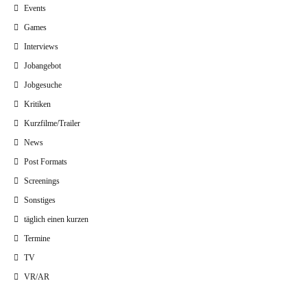
Events
Games
Interviews
Jobangebot
Jobgesuche
Kritiken
Kurzfilme/Trailer
News
Post Formats
Screenings
Sonstiges
täglich einen kurzen
Termine
TV
VR/AR