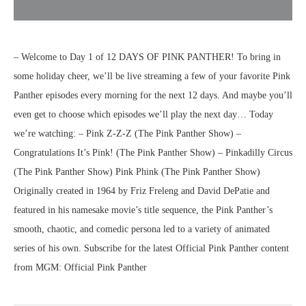
– Welcome to Day 1 of 12 DAYS OF PINK PANTHER! To bring in
some holiday cheer, we’ll be live streaming a few of your favorite Pink
Panther episodes every morning for the next 12 days. And maybe you’ll
even get to choose which episodes we’ll play the next day… Today
we’re watching: – Pink Z-Z-Z (The Pink Panther Show) –
Congratulations It’s Pink! (The Pink Panther Show) – Pinkadilly Circus
(The Pink Panther Show) Pink Phink (The Pink Panther Show)
Originally created in 1964 by Friz Freleng and David DePatie and
featured in his namesake movie’s title sequence, the Pink Panther’s
smooth, chaotic, and comedic persona led to a variety of animated
series of his own. Subscribe for the latest Official Pink Panther content
from MGM: Official Pink Panther