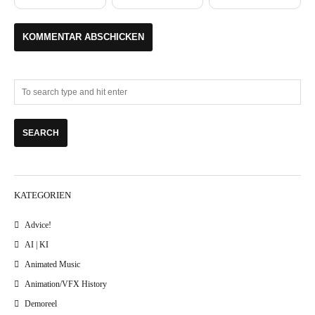
KATEGORIEN
Advice!
AI | KI
Animated Music
Animation/VFX History
Demoreel