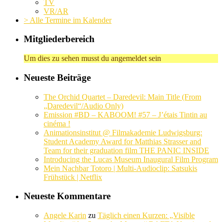
TV
VR/AR
> Alle Termine im Kalender
Mitgliederbereich
Um dies zu sehen musst du angemeldet sein
Neueste Beiträge
The Orchid Quartet – Daredevil: Main Title (From
„Daredevil“/Audio Only)
Emission #BD – KABOOM! #57 – J’étais Tintin au
cinéma !
Animationsinstitut @ Filmakademie Ludwigsburg:
Student Academy Award for Matthias Strasser and
Team for their graduation film THE PANIC INSIDE
Introducing the Lucas Museum Inaugural Film Program
Mein Nachbar Totoro | Multi-Audioclip: Satsukis
Frühstück | Netflix
Neueste Kommentare
Angele Karin
zu
Täglich einen Kurzen: „Visible