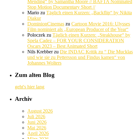
Mending“ by Samantha Moore // BAFTA Nominated
Stop Motion Documentary Short //
Mario
zu
Täglich einen Kurzen: „Backflip“ by Nikita
Diakur
DominionCinemas
zu
Cartoon Movie 2016: Ulysses
Film nominiert als „European Producer of the Year“
Poloczek
zu
Täglich einen Kurzen: „Steakhouse“ by
Spela Cadez – FOR YOUR CONSIDERATION
Oscars 2023 – Best Animated Short
Nils Krebber
zu
Die INDAC Kritik zu “ Die Mucklas
und wie sie zu Pettersson und Findus kamen“ von
Johannes Wolters
Zum alten Blog
geht's hier lang
Archiv
August 2026
Juli 2026
Juni 2026
Mai 2026
April 2026
März 2026