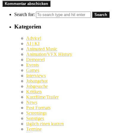
Search for:
Kategorien
Advice!
AI | KI
Animated Music
Animation/VFX History
Demoreel
Events
Games
Interviews
Jobangebot
Jobgesuche
Kritiken
Kurzfilme/Trailer
News
Post Formats
Screenings
Sonstiges
täglich einen kurzen
Termine