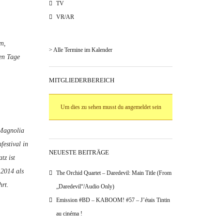
TV
VR/AR
wn,
> Alle Termine im Kalender
en Tage
MITGLIEDERBEREICH
Um dies zu sehen musst du angemeldet sein
„Magnolia
estival in
NEUESTE BEITRÄGE
tz ist
 2014 als
The Orchid Quartet – Daredevil: Main Title (From
hrt.
„Daredevil“/Audio Only)
Emission #BD – KABOOM! #57 – J’étais Tintin
au cinéma !