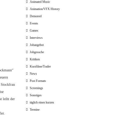
Animated Music
Animation/VFX History
Demoreel
Events
Games
Interviews
Jobangebot
Jobgesuche
Kritiken
Kurzfilme/Trailer
tockmann“
News
teuern
Post Formats
 Stockfrau
Screenings
ise
Sonstiges
 leiht der
täglich einen kurzen
n
Termine
ler.