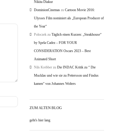
Nikita Diakur
DominionCinemas
zu
Cartoon Movie 2016:
Ulysses Film nominiert als „European Producer of
the Year“
Poloczek
zu
Täglich einen Kurzen: „Steakhouse“
by Spela Cadez – FOR YOUR
CONSIDERATION Oscars 2023 – Best
Animated Short
Nils Krebber
zu
Die INDAC Kritik zu “ Die
Mucklas und wie sie zu Pettersson und Findus
kamen“ von Johannes Wolters
ZUM ALTEN BLOG
geht's hier lang