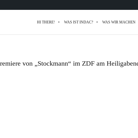
HI THERE!
WAS IST INDAC?
WAS WIR MACHEN
remiere von „Stockmann“ im ZDF am Heiligaben