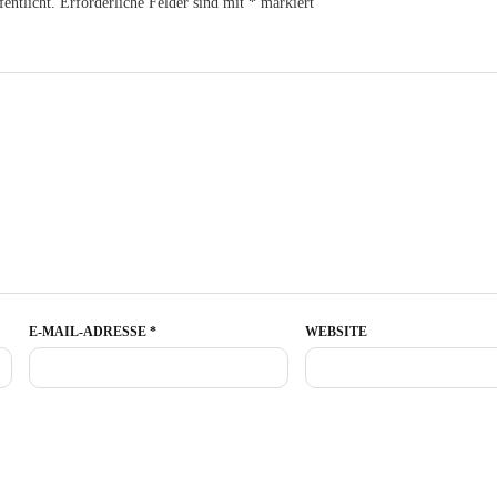
entlicht.
Erforderliche Felder sind mit
*
markiert
E-MAIL-ADRESSE
*
WEBSITE