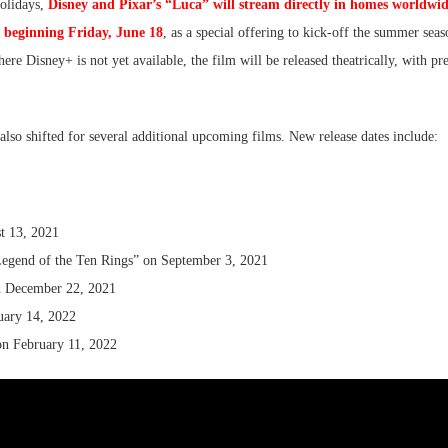
holidays,
Disney and Pixar’s “Luca” will stream directly in homes worldwi
+ beginning Friday, June 18
, as a special offering to kick-off the summer sea
ere Disney+ is not yet available, the film will be released theatrically, with pr
 also shifted for several additional upcoming films. New release dates include:
t 13, 2021
Legend of the Ten Rings” on September 3, 2021
n December 22, 2021
uary 14, 2022
on February 11, 2022