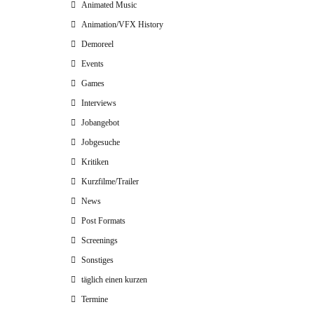
Animated Music
Animation/VFX History
Demoreel
Events
Games
Interviews
Jobangebot
Jobgesuche
Kritiken
Kurzfilme/Trailer
News
Post Formats
Screenings
Sonstiges
täglich einen kurzen
Termine