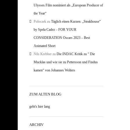
Ulysses Film nominiert als „European Producer of
the Year“
Poloczek
zu
Täglich einen Kurzen: „Steakhouse“
by Spela Cadez – FOR YOUR
CONSIDERATION Oscars 2023 – Best
Animated Short
Nils Krebber
zu
Die INDAC Kritik zu “ Die
Mucklas und wie sie zu Pettersson und Findus
kamen“ von Johannes Wolters
ZUM ALTEN BLOG
geht's hier lang
ARCHIV