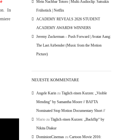
de
Mein Nachbar Totoro | Multi-Audioclip: Satsukis
son. In
Frühstück | Netflix
emiere
ACADEMY REVEALS 2026 STUDENT
ACADEMY AWARD® WINNERS
Jeremy Zuckerman – Push Forward | Avatar Aang:
The Last Airbender (Music from the Motion
Picture)
NEUESTE KOMMENTARE
Angele Karin
zu
Täglich einen Kurzen: „Visible
Mending“ by Samantha Moore // BAFTA
Nominated Stop Motion Documentary Short //
Mario
zu
Täglich einen Kurzen: „Backflip“ by
Nikita Diakur
DominionCinemas
zu
Cartoon Movie 2016: