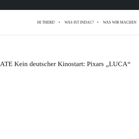
HI THERE!
WAS IST INDAC?
WAS WIR MACHEN
ATE Kein deutscher Kinostart: Pixars „LUCA“