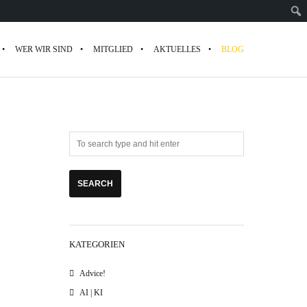
WER WIR SIND
MITGLIED
AKTUELLES
BLOG
KATEGORIEN
Advice!
AI | KI