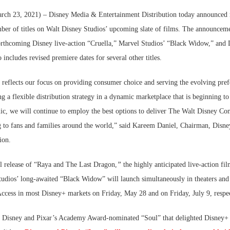
rch 23, 2021) – Disney Media & Entertainment Distribution today announced
umber of titles on Walt Disney Studios’ upcoming slate of films. The announcem
 forthcoming Disney live-action “Cruella,” Marvel Studios’ “Black Widow,” and
 includes revised premiere dates for several other titles.
reflects our focus on providing consumer choice and serving the evolving pref
g a flexible distribution strategy in a dynamic marketplace that is beginning to
ic, we will continue to employ the best options to deliver The Walt Disney C
ng to fans and families around the world,” said Kareem Daniel, Chairman, Dis
ion.
l release of “Raya and The Last Dragon,
”
the highly anticipated live-action fi
tudios’ long-awaited “Black Widow” will launch simultaneously in theaters and
ccess in most Disney+ markets on Friday, May 28 and on Friday, July 9, respec
of Disney and Pixar’s Academy Award-nominated “Soul” that delighted Disney+