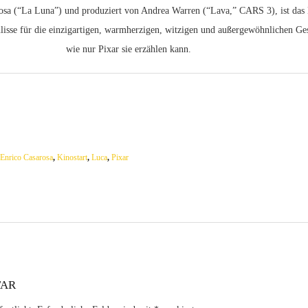
osa (“La Luna”) und produziert von Andrea Warren (“Lava,” CARS 3), ist das 
ulisse für die einzigartigen, warmherzigen, witzigen und außergewöhnlichen Ge
wie nur Pixar sie erzählen kann.
,
Enrico Casarosa
,
Kinostart
,
Luca
,
Pixar
TAR