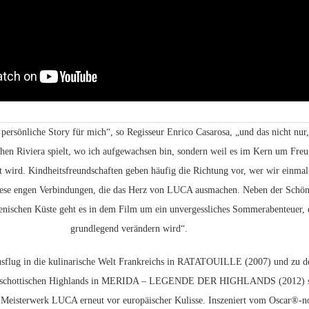
 persönliche Story für mich“, so Regisseur Enrico Casarosa, „und das nicht nur,
schen Riviera spielt, wo ich aufgewachsen bin, sondern weil es im Kern um Freu
ert wird. Kindheitsfreundschaften geben häufig die Richtung vor, wer wir einma
diese engen Verbindungen, die das Herz von LUCA ausmachen. Neben der Schön
enischen Küste geht es in dem Film um ein unvergessliches Sommerabenteuer, 
grundlegend verändern wird“.
sflug in die kulinarische Welt Frankreichs in RATATOUILLE (2007) und zu d
 schottischen Highlands in MERIDA – LEGENDE DER HIGHLANDS (2012) s
s Meisterwerk LUCA erneut vor europäischer Kulisse. Inszeniert vom Oscar®-n