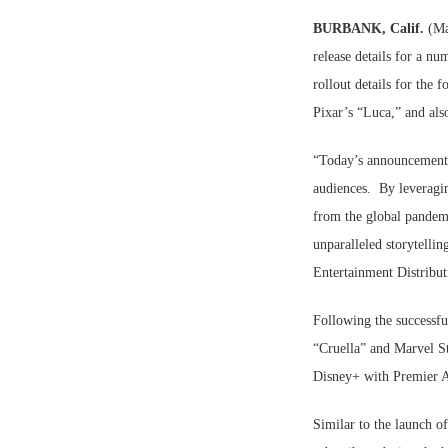
BURBANK, Calif.
(Ma
release details for a n
rollout details for the
Pixar’s “Luca,” and also
“Today’s announcement 
audiences. By leveragin
from the global pandem
unparalleled storytelli
Entertainment Distribut
Following the successfu
“Cruella” and Marvel S
Disney+ with Premier A
Similar to the launch 