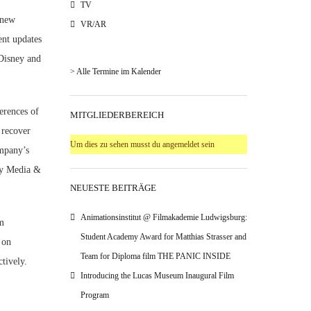
TV
 new
VR/AR
ent updates
 Disney and
> Alle Termine im Kalender
erences of
MITGLIEDERBEREICH
 recover
Um dies zu sehen musst du angemeldet sein
ompany’s
ney Media &
NEUESTE BEITRÄGE
Animationsinstitut @ Filmakademie Ludwigsburg:
lm
Student Academy Award for Matthias Strasser and
 on
Team for Diploma film THE PANIC INSIDE
tively.
Introducing the Lucas Museum Inaugural Film
Program