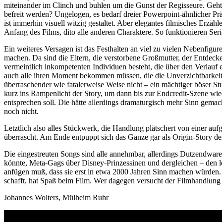
miteinander im Clinch und buhlen um die Gunst der Regisseure. Geh
befreit werden? Ungelogen, es bedarf dreier Powerpoint-ähnlicher Pr
ist immerhin visuell witzig gestaltet. Aber elegantes filmisches Erzä
Anfang des Films, dito alle anderen Charaktere. So funktionieren Seri
Ein weiteres Versagen ist das Festhalten an viel zu vielen Nebenfigur
machen. Da sind die Eltern, die verstorbene Großmutter, der Entdeck
vermeintlich inkompetenten Individuen besteht, die über den Verlauf 
auch alle ihren Moment bekommen müssen, die die Unverzichtbarkeit i
überraschender wie fatalerweise Weise nicht – ein mächtiger böser St
kurz ins Rampenlicht der Story, um dann bis zur Endcredit-Szene wi
entsprechen soll. Die hätte allerdings dramaturgisch mehr Sinn gemac
noch nicht.
Letztlich also alles Stückwerk, die Handlung plätschert von einer au
überrascht. Am Ende entpuppt sich das Ganze gar als Origin-Story der
Die eingestreuten Songs sind alle annehmbar, allerdings Dutzendware
könnte, Meta-Gags über Disney-Prinzessinen und dergleichen – den le
anfügen muß, dass sie erst in etwa 2000 Jahren Sinn machen würden. 
schafft, hat Spaß beim Film. Wer dagegen versucht der Filmhandlung 
Johannes Wolters, Mülheim Ruhr