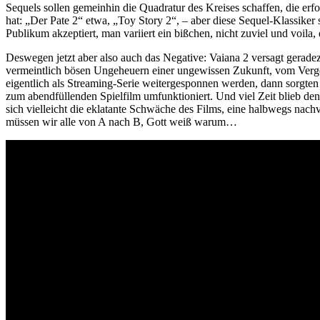
Sequels sollen gemeinhin die Quadratur des Kreises schaffen, die erf
hat: „Der Pate 2“ etwa, „Toy Story 2“, – aber diese Sequel-Klassiker s
Publikum akzeptiert, man variiert ein bißchen, nicht zuviel und voila,
Deswegen jetzt aber also auch das Negative: Vaiana 2 versagt geradez
vermeintlich bösen Ungeheuern einer ungewissen Zukunft, vom Vergess
eigentlich als Streaming-Serie weitergesponnen werden, dann sorgte
zum abendfüllenden Spielfilm umfunktioniert. Und viel Zeit blieb den 
sich vielleicht die eklatante Schwäche des Films, eine halbwegs nachv
müssen wir alle von A nach B, Gott weiß warum…