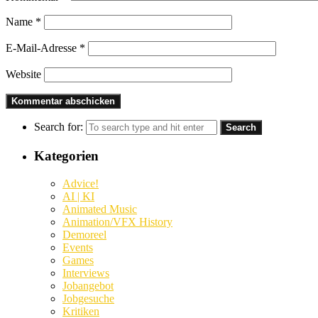
Name
*
E-Mail-Adresse
*
Website
Search for:
Kategorien
Advice!
AI | KI
Animated Music
Animation/VFX History
Demoreel
Events
Games
Interviews
Jobangebot
Jobgesuche
Kritiken