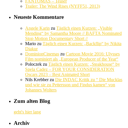
FANTÔMAS – Teaser
Trailer: The Wind Rises (NYFF51, 2013)
Neueste Kommentare
Angele Karin
zu
Täglich einen Kurzen: „Visible
Mending“ by Samantha Moore // BAFTA Nominated
Stop Motion Documentary Short //
Mario
zu
Täglich einen Kurzen: „Backflip“ by Nikita
Diakur
DominionCinemas
zu
Cartoon Movie 2016: Ulysses
Film nominiert als „European Producer of the Year“
Poloczek
zu
Täglich einen Kurzen: „Steakhouse“ by
Spela Cadez – FOR YOUR CONSIDERATION
Oscars 2023 – Best Animated Short
Nils Krebber
zu
Die INDAC Kritik zu “ Die Mucklas
und wie sie zu Pettersson und Findus kamen“ von
Johannes Wolters
Zum alten Blog
geht's hier lang
Archiv