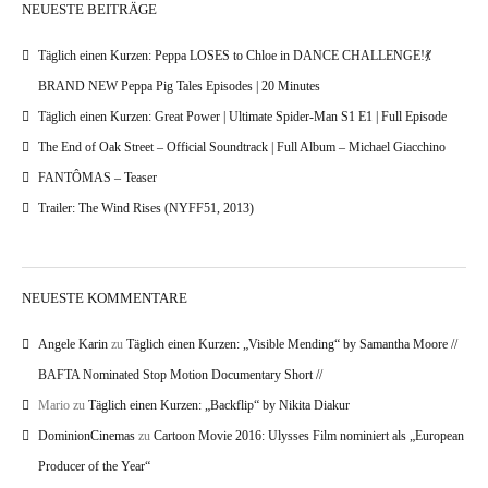
NEUESTE BEITRÄGE
Täglich einen Kurzen: Peppa LOSES to Chloe in DANCE CHALLENGE!💃
BRAND NEW Peppa Pig Tales Episodes | 20 Minutes
Täglich einen Kurzen: Great Power | Ultimate Spider-Man S1 E1 | Full Episode
The End of Oak Street – Official Soundtrack | Full Album – Michael Giacchino
FANTÔMAS – Teaser
Trailer: The Wind Rises (NYFF51, 2013)
NEUESTE KOMMENTARE
Angele Karin
zu
Täglich einen Kurzen: „Visible Mending“ by Samantha Moore //
BAFTA Nominated Stop Motion Documentary Short //
Mario
zu
Täglich einen Kurzen: „Backflip“ by Nikita Diakur
DominionCinemas
zu
Cartoon Movie 2016: Ulysses Film nominiert als „European
Producer of the Year“