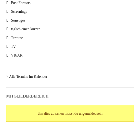
Post Formats
Screenings
Sonstiges
täglich einen kurzen
Termine
TV
VR/AR
> Alle Termine im Kalender
MITGLIEDERBEREICH
Um dies zu sehen musst du angemeldet sein