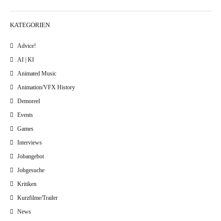
KATEGORIEN
Advice!
AI | KI
Animated Music
Animation/VFX History
Demoreel
Events
Games
Interviews
Jobangebot
Jobgesuche
Kritiken
Kurzfilme/Trailer
News