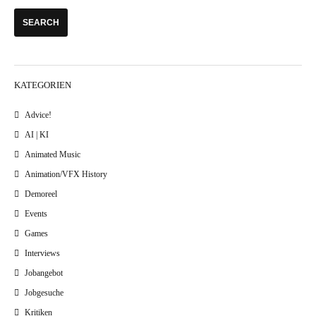
KATEGORIEN
Advice!
AI | KI
Animated Music
Animation/VFX History
Demoreel
Events
Games
Interviews
Jobangebot
Jobgesuche
Kritiken