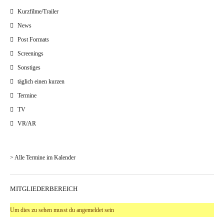
Kurzfilme/Trailer
News
Post Formats
Screenings
Sonstiges
täglich einen kurzen
Termine
TV
VR/AR
> Alle Termine im Kalender
MITGLIEDERBEREICH
Um dies zu sehen musst du angemeldet sein