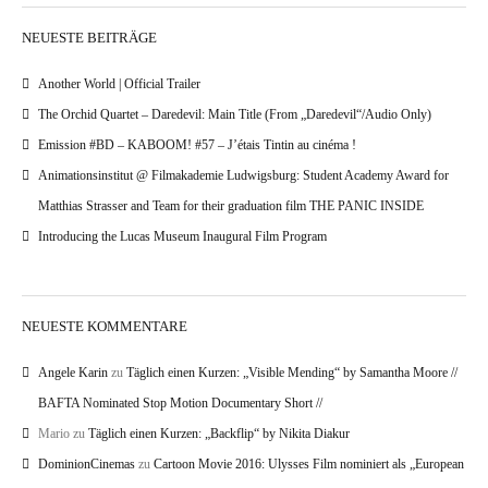
NEUESTE BEITRÄGE
Another World | Official Trailer
The Orchid Quartet – Daredevil: Main Title (From „Daredevil“/Audio Only)
Emission #BD – KABOOM! #57 – J’étais Tintin au cinéma !
Animationsinstitut @ Filmakademie Ludwigsburg: Student Academy Award for
Matthias Strasser and Team for their graduation film THE PANIC INSIDE
Introducing the Lucas Museum Inaugural Film Program
NEUESTE KOMMENTARE
Angele Karin
zu
Täglich einen Kurzen: „Visible Mending“ by Samantha Moore //
BAFTA Nominated Stop Motion Documentary Short //
Mario
zu
Täglich einen Kurzen: „Backflip“ by Nikita Diakur
DominionCinemas
zu
Cartoon Movie 2016: Ulysses Film nominiert als „European