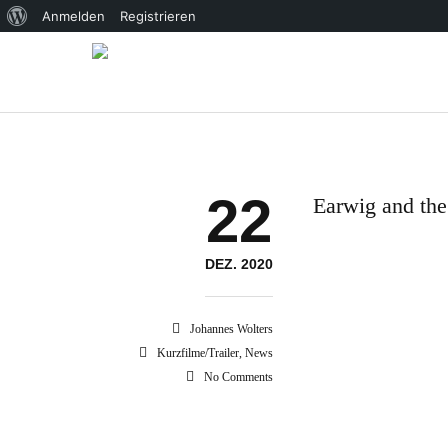
Über
Anmelden
Registrieren
WordPress
22
Earwig and the
DEZ. 2020
Johannes Wolters
Kurzfilme/Trailer
,
News
No Comments