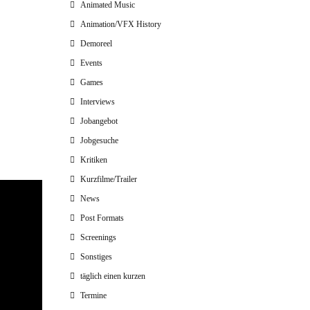
Animated Music
Animation/VFX History
Demoreel
Events
Games
Interviews
Jobangebot
Jobgesuche
Kritiken
Kurzfilme/Trailer
News
Post Formats
Screenings
Sonstiges
täglich einen kurzen
Termine