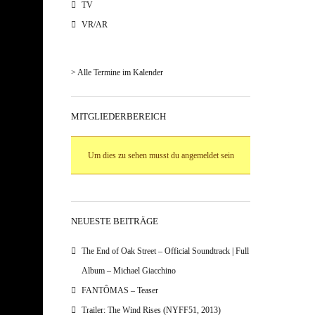
TV
VR/AR
> Alle Termine im Kalender
MITGLIEDERBEREICH
Um dies zu sehen musst du angemeldet sein
NEUESTE BEITRÄGE
The End of Oak Street – Official Soundtrack | Full
Album – Michael Giacchino
FANTÔMAS – Teaser
Trailer: The Wind Rises (NYFF51, 2013)