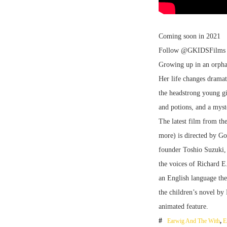
Coming soon in 2021
Follow
@GKIDSFilms
Growing up in an orphan
Her life changes dramati
the headstrong young gir
and potions, and a myst
The latest film from t
more) is directed by G
founder Toshio Suzuki
the voices of Richard 
an English language t
the children’s novel b
animated feature.
Earwig And The With
,
E