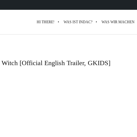
HI THERE!
WAS IST INDAC?
WAS WIR MACHEN
 Witch [Official English Trailer, GKIDS]