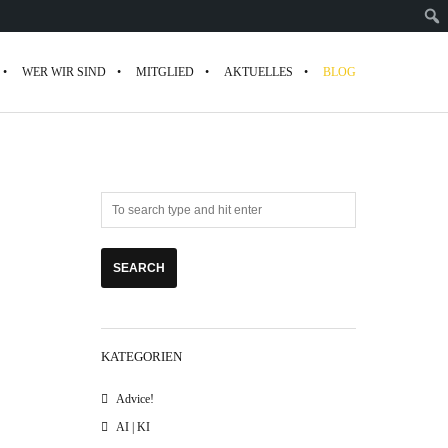
WER WIR SIND
MITGLIED
AKTUELLES
BLOG
KATEGORIEN
Advice!
AI | KI