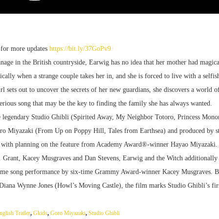
for more updates
https://bit.ly/37GoPv9
age in the British countryside, Earwig has no idea that her mother had magic
cally when a strange couple takes her in, and she is forced to live with a selfis
l sets out to uncover the secrets of her new guardians, she discovers a world of
erious song that may be the key to finding the family she has always wanted.
he legendary Studio Ghibli (Spirited Away, My Neighbor Totoro, Princess Mon
oro Miyazaki (From Up on Poppy Hill, Tales from Earthsea) and produced by s
, with planning on the feature from Academy Award®-winner Hayao Miyazaki.
E. Grant, Kacey Musgraves and Dan Stevens, Earwig and the Witch additionally 
heme song performance by six-time Grammy Award-winner Kacey Musgraves. B
y Diana Wynne Jones (Howl’s Moving Castle), the film marks Studio Ghibli’s f
nglish Trailer
,
Gkids
,
Goro Miyazaki
,
Studio Ghibli