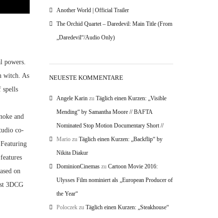
Another World | Official Trailer
The Orchid Quartet – Daredevil: Main Title (From
„Daredevil“/Audio Only)
al powers.
h witch. As
NEUESTE KOMMENTARE
 spells
Angele Karin
zu
Täglich einen Kurzen: „Visible
Mending“ by Samantha Moore // BAFTA
onoke and
Nominated Stop Motion Documentary Short //
tudio co-
Mario
zu
Täglich einen Kurzen: „Backflip“ by
 Featuring
Nikita Diakur
features
DominionCinemas
zu
Cartoon Movie 2016:
ased on
Ulysses Film nominiert als „European Producer of
irst 3DCG
the Year“
Poloczek
zu
Täglich einen Kurzen: „Steakhouse“