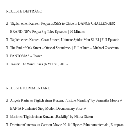
NEUESTE BEITRÄGE
Täglich einen Kurzen: Peppa LOSES to Chloe in DANCE CHALLENGE!💃
BRAND NEW Peppa Pig Tales Episodes | 20 Minutes
Täglich einen Kurzen: Great Power | Ultimate Spider-Man S1 E1 | Full Episode
The End of Oak Street – Official Soundtrack | Full Album – Michael Giacchino
FANTÔMAS – Teaser
Trailer: The Wind Rises (NYFF51, 2013)
NEUESTE KOMMENTARE
Angele Karin
zu
Täglich einen Kurzen: „Visible Mending“ by Samantha Moore //
BAFTA Nominated Stop Motion Documentary Short //
Mario
zu
Täglich einen Kurzen: „Backflip“ by Nikita Diakur
DominionCinemas
zu
Cartoon Movie 2016: Ulysses Film nominiert als „European