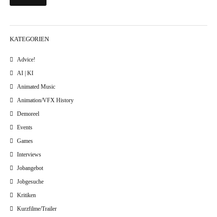
KATEGORIEN
Advice!
AI | KI
Animated Music
Animation/VFX History
Demoreel
Events
Games
Interviews
Jobangebot
Jobgesuche
Kritiken
Kurzfilme/Trailer