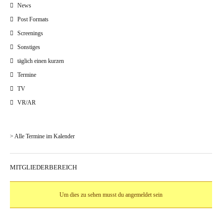
News
Post Formats
Screenings
Sonstiges
täglich einen kurzen
Termine
TV
VR/AR
> Alle Termine im Kalender
MITGLIEDERBEREICH
Um dies zu sehen musst du angemeldet sein