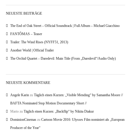
NEUESTE BEITRÄGE
The End of Oak Street – Official Soundtrack | Full Album – Michael Giacchino
FANTÔMAS – Teaser
Trailer: The Wind Rises (NYFF51, 2013)
Another World | Official Trailer
The Orchid Quartet – Daredevil: Main Title (From „Daredevil“/Audio Only)
NEUESTE KOMMENTARE
Angele Karin
zu
Täglich einen Kurzen: „Visible Mending“ by Samantha Moore //
BAFTA Nominated Stop Motion Documentary Short //
Mario
zu
Täglich einen Kurzen: „Backflip“ by Nikita Diakur
DominionCinemas
zu
Cartoon Movie 2016: Ulysses Film nominiert als „European
Producer of the Year“