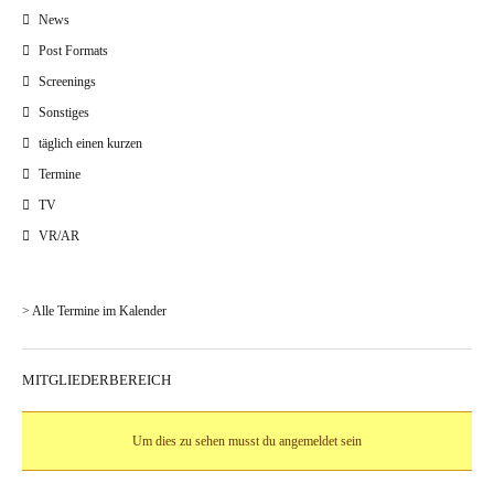
News
Post Formats
Screenings
Sonstiges
täglich einen kurzen
Termine
TV
VR/AR
> Alle Termine im Kalender
MITGLIEDERBEREICH
Um dies zu sehen musst du angemeldet sein