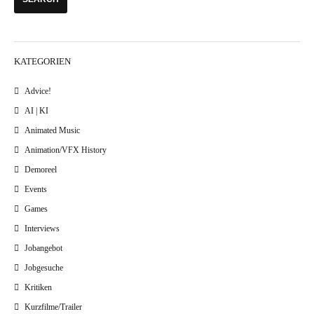
KATEGORIEN
Advice!
AI | KI
Animated Music
Animation/VFX History
Demoreel
Events
Games
Interviews
Jobangebot
Jobgesuche
Kritiken
Kurzfilme/Trailer