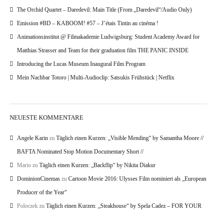
The Orchid Quartet – Daredevil: Main Title (From „Daredevil“/Audio Only)
Emission #BD – KABOOM! #57 – J’étais Tintin au cinéma !
Animationsinstitut @ Filmakademie Ludwigsburg: Student Academy Award for
Matthias Strasser and Team for their graduation film THE PANIC INSIDE
Introducing the Lucas Museum Inaugural Film Program
Mein Nachbar Totoro | Multi-Audioclip: Satsukis Frühstück | Netflix
NEUESTE KOMMENTARE
Angele Karin
zu
Täglich einen Kurzen: „Visible Mending“ by Samantha Moore //
BAFTA Nominated Stop Motion Documentary Short //
Mario
zu
Täglich einen Kurzen: „Backflip“ by Nikita Diakur
DominionCinemas
zu
Cartoon Movie 2016: Ulysses Film nominiert als „European
Producer of the Year“
Poloczek
zu
Täglich einen Kurzen: „Steakhouse“ by Spela Cadez – FOR YOUR