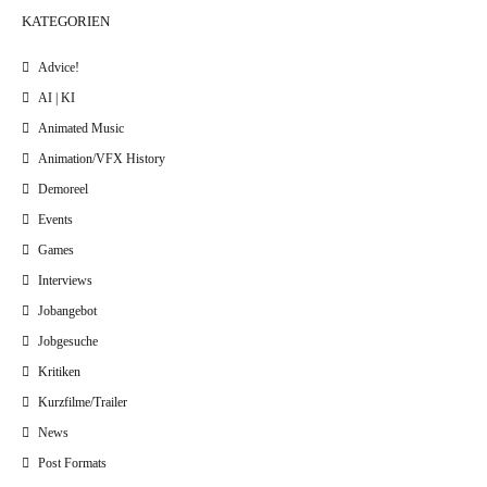
KATEGORIEN
Advice!
AI | KI
Animated Music
Animation/VFX History
Demoreel
Events
Games
Interviews
Jobangebot
Jobgesuche
Kritiken
Kurzfilme/Trailer
News
Post Formats