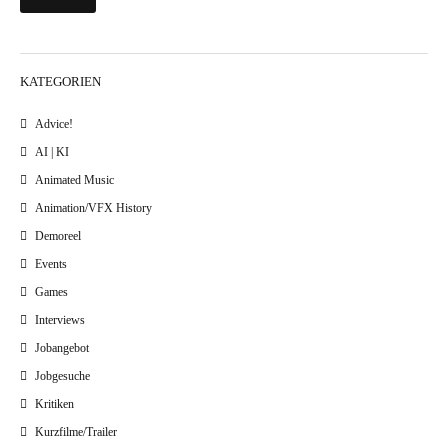
KATEGORIEN
Advice!
AI | KI
Animated Music
Animation/VFX History
Demoreel
Events
Games
Interviews
Jobangebot
Jobgesuche
Kritiken
Kurzfilme/Trailer