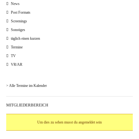
News
Post Formats
Screenings
Sonstiges
täglich einen kurzen
Termine
TV
VR/AR
> Alle Termine im Kalender
MITGLIEDERBEREICH
Um dies zu sehen musst du angemeldet sein