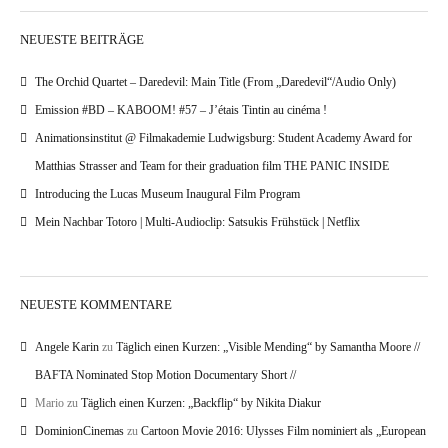
NEUESTE BEITRÄGE
The Orchid Quartet – Daredevil: Main Title (From „Daredevil“/Audio Only)
Emission #BD – KABOOM! #57 – J’étais Tintin au cinéma !
Animationsinstitut @ Filmakademie Ludwigsburg: Student Academy Award for
Matthias Strasser and Team for their graduation film THE PANIC INSIDE
Introducing the Lucas Museum Inaugural Film Program
Mein Nachbar Totoro | Multi-Audioclip: Satsukis Frühstück | Netflix
NEUESTE KOMMENTARE
Angele Karin
zu
Täglich einen Kurzen: „Visible Mending“ by Samantha Moore //
BAFTA Nominated Stop Motion Documentary Short //
Mario
zu
Täglich einen Kurzen: „Backflip“ by Nikita Diakur
DominionCinemas
zu
Cartoon Movie 2016: Ulysses Film nominiert als „European