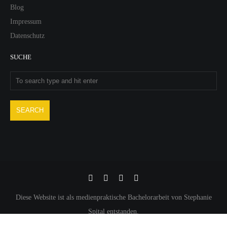
Blog
Impressum
Datenschutz
SUCHE
Diese Website ist als medienpraktische Bachelorarbeit von Stephanie
Spital entstanden.
INDAC POWERED BY
UNITED THEMES™