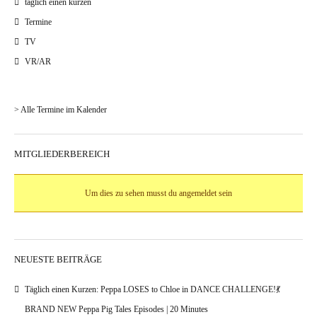
täglich einen kurzen
Termine
TV
VR/AR
> Alle Termine im Kalender
MITGLIEDERBEREICH
Um dies zu sehen musst du angemeldet sein
NEUESTE BEITRÄGE
Täglich einen Kurzen: Peppa LOSES to Chloe in DANCE CHALLENGE!💃
BRAND NEW Peppa Pig Tales Episodes | 20 Minutes