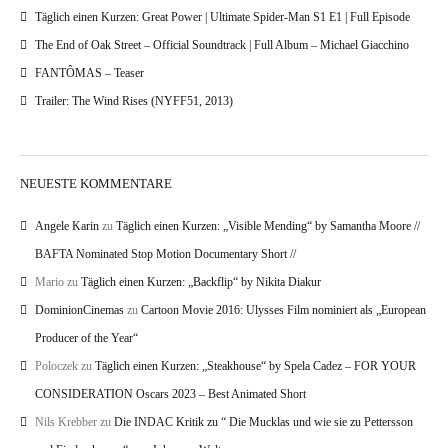
Täglich einen Kurzen: Great Power | Ultimate Spider-Man S1 E1 | Full Episode
The End of Oak Street – Official Soundtrack | Full Album – Michael Giacchino
FANTÔMAS – Teaser
Trailer: The Wind Rises (NYFF51, 2013)
NEUESTE KOMMENTARE
Angele Karin
zu
Täglich einen Kurzen: „Visible Mending“ by Samantha Moore //
BAFTA Nominated Stop Motion Documentary Short //
Mario
zu
Täglich einen Kurzen: „Backflip“ by Nikita Diakur
DominionCinemas
zu
Cartoon Movie 2016: Ulysses Film nominiert als „European
Producer of the Year“
Poloczek
zu
Täglich einen Kurzen: „Steakhouse“ by Spela Cadez – FOR YOUR
CONSIDERATION Oscars 2023 – Best Animated Short
Nils Krebber
zu
Die INDAC Kritik zu “ Die Mucklas und wie sie zu Pettersson