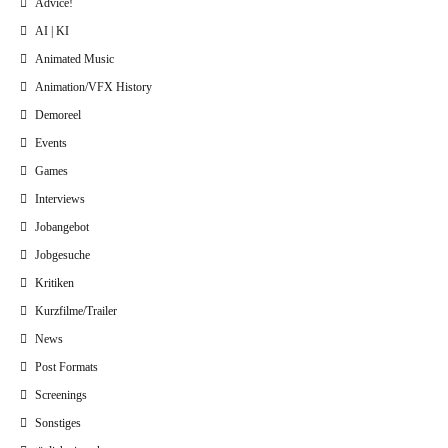
Advice!
AI | KI
Animated Music
Animation/VFX History
Demoreel
Events
Games
Interviews
Jobangebot
Jobgesuche
Kritiken
Kurzfilme/Trailer
News
Post Formats
Screenings
Sonstiges