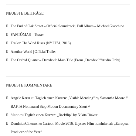
NEUESTE BEITRÄGE
The End of Oak Street – Official Soundtrack | Full Album – Michael Giacchino
FANTÔMAS – Teaser
Trailer: The Wind Rises (NYFF51, 2013)
Another World | Official Trailer
The Orchid Quartet – Daredevil: Main Title (From „Daredevil“/Audio Only)
NEUESTE KOMMENTARE
Angele Karin
zu
Täglich einen Kurzen: „Visible Mending“ by Samantha Moore //
BAFTA Nominated Stop Motion Documentary Short //
Mario
zu
Täglich einen Kurzen: „Backflip“ by Nikita Diakur
DominionCinemas
zu
Cartoon Movie 2016: Ulysses Film nominiert als „European
Producer of the Year“