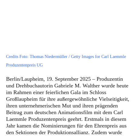
LAUPHEIM, GERMANY - SEPTEMBER 19: Gabriele M. Walther shows the trophy at the Carl Laemmle Produzentenpreis 2025 (Producer Award) at Schloss Laupheim on September 19, 2025 in Laupheim, Germany. (Photo by Thomas Niedermueller/Getty Images for Carl Laemmle UG)
Credits Foto: Thomas Niedermüller / Getty Images for Carl Laemmle
Produzentenpreis UG
Berlin/Laupheim, 19. September 2025 – Produzentin
und Drehbuchautorin Gabriele M. Walther wurde heute
im Rahmen einer feierlichen Gala im Schloss
Großlaupheim für ihre außergewöhnliche Vielseitigkeit,
ihren unternehmerischen Mut und ihren prägenden
Beitrag zum deutschen Animationsfilm mit dem Carl
Laemmle Produzentenpreis geehrt. Erstmals in diesem
Jahr kamen die Nominierungen für den Ehrenpreis aus
den Sektionen der Produktionsallianz. Zudem wurde