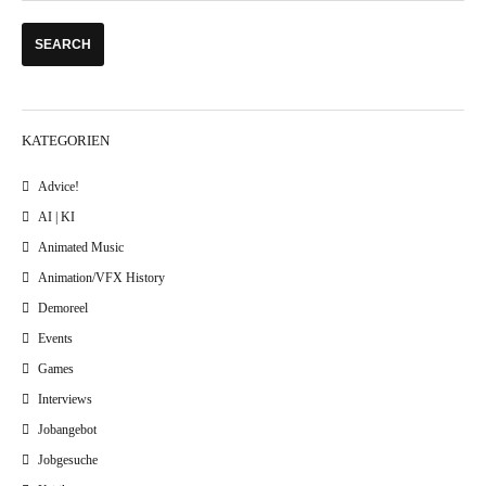
KATEGORIEN
Advice!
AI | KI
Animated Music
Animation/VFX History
Demoreel
Events
Games
Interviews
Jobangebot
Jobgesuche