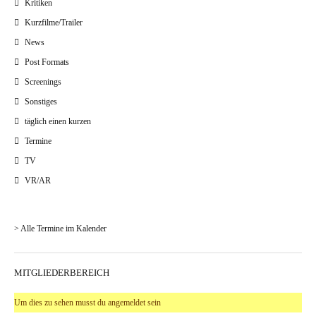
Kritiken
Kurzfilme/Trailer
News
Post Formats
Screenings
Sonstiges
täglich einen kurzen
Termine
TV
VR/AR
> Alle Termine im Kalender
MITGLIEDERBEREICH
Um dies zu sehen musst du angemeldet sein