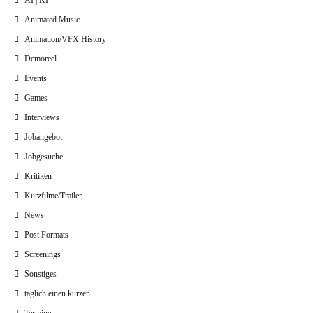
AI | KI
Animated Music
Animation/VFX History
Demoreel
Events
Games
Interviews
Jobangebot
Jobgesuche
Kritiken
Kurzfilme/Trailer
News
Post Formats
Screenings
Sonstiges
täglich einen kurzen