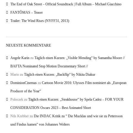
The End of Oak Street – Official Soundtrack | Full Album – Michael Giacchino
FANTÔMAS – Teaser
Trailer: The Wind Rises (NYFF51, 2013)
NEUESTE KOMMENTARE
Angele Karin
zu
Täglich einen Kurzen: „Visible Mending“ by Samantha Moore //
BAFTA Nominated Stop Motion Documentary Short //
Mario
zu
Täglich einen Kurzen: „Backflip“ by Nikita Diakur
DominionCinemas
zu
Cartoon Movie 2016: Ulysses Film nominiert als „European
Producer of the Year“
Poloczek
zu
Täglich einen Kurzen: „Steakhouse“ by Spela Cadez – FOR YOUR
CONSIDERATION Oscars 2023 – Best Animated Short
Nils Krebber
zu
Die INDAC Kritik zu “ Die Mucklas und wie sie zu Pettersson
und Findus kamen“ von Johannes Wolters