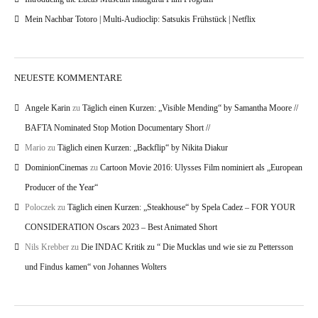
Mein Nachbar Totoro | Multi-Audioclip: Satsukis Frühstück | Netflix
NEUESTE KOMMENTARE
Angele Karin
zu
Täglich einen Kurzen: „Visible Mending“ by Samantha Moore //
BAFTA Nominated Stop Motion Documentary Short //
Mario
zu
Täglich einen Kurzen: „Backflip“ by Nikita Diakur
DominionCinemas
zu
Cartoon Movie 2016: Ulysses Film nominiert als „European
Producer of the Year“
Poloczek
zu
Täglich einen Kurzen: „Steakhouse“ by Spela Cadez – FOR YOUR
CONSIDERATION Oscars 2023 – Best Animated Short
Nils Krebber
zu
Die INDAC Kritik zu “ Die Mucklas und wie sie zu Pettersson
und Findus kamen“ von Johannes Wolters