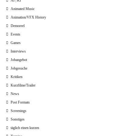
AI | KI
Animated Music
Animation/VFX History
Demoreel
Events
Games
Interviews
Jobangebot
Jobgesuche
Kritiken
Kurzfilme/Trailer
News
Post Formats
Screenings
Sonstiges
täglich einen kurzen