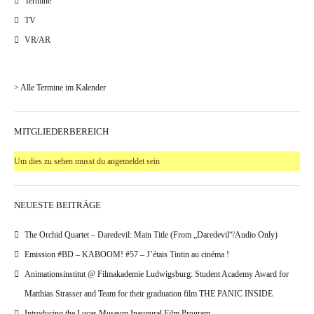
Termine
TV
VR/AR
> Alle Termine im Kalender
MITGLIEDERBEREICH
Um dies zu sehen musst du angemeldet sein
NEUESTE BEITRÄGE
The Orchid Quartet – Daredevil: Main Title (From „Daredevil“/Audio Only)
Emission #BD – KABOOM! #57 – J’étais Tintin au cinéma !
Animationsinstitut @ Filmakademie Ludwigsburg: Student Academy Award for
Matthias Strasser and Team for their graduation film THE PANIC INSIDE
Introducing the Lucas Museum Inaugural Film Program