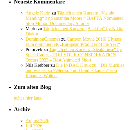
Neueste Kommentare
Angele Karin
zu
Täglich einen Kurzen: „Visible
Mending“ by Samantha Moore // BAFTA Nominated
Stop Motion Documentary Short //
Mario
zu
Täglich einen Kurzen: „Backflip“ by Nikita
Diakur
DominionCinemas
zu
Cartoon Movie 2016: Ulysses
Film nominiert als „European Producer of the Year“
Poloczek
zu
Täglich einen Kurzen: „Steakhouse“ by
Spela Cadez – FOR YOUR CONSIDERATION
Oscars 2023 – Best Animated Short
Nils Krebber
zu
Die INDAC Kritik zu “ Die Mucklas
und wie sie zu Pettersson und Findus kamen“ von
Johannes Wolters
Zum alten Blog
geht's hier lang
Archiv
August 2026
Juli 2026