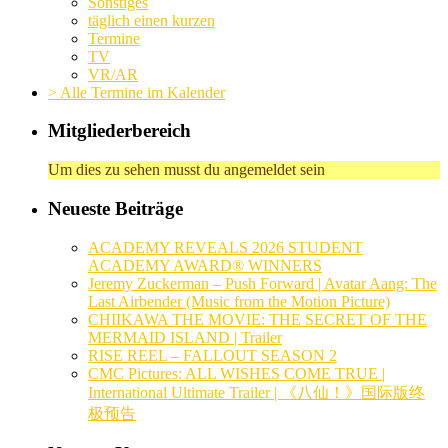
Sonstiges
täglich einen kurzen
Termine
TV
VR/AR
> Alle Termine im Kalender
Mitgliederbereich
Um dies zu sehen musst du angemeldet sein
Neueste Beiträge
ACADEMY REVEALS 2026 STUDENT
ACADEMY AWARD® WINNERS
Jeremy Zuckerman – Push Forward | Avatar Aang: The
Last Airbender (Music from the Motion Picture)
CHIIKAWA THE MOVIE: THE SECRET OF THE
MERMAID ISLAND | Trailer
RISE REEL – FALLOUT SEASON 2
CMC Pictures: ALL WISHES COME TRUE |
International Ultimate Trailer | 《八仙！》国际版终
极预告