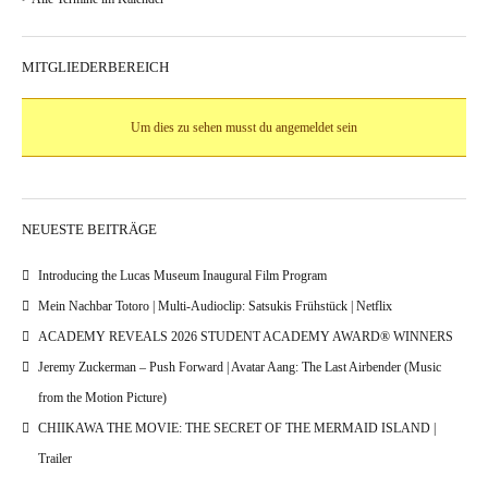
MITGLIEDERBEREICH
Um dies zu sehen musst du angemeldet sein
NEUESTE BEITRÄGE
Introducing the Lucas Museum Inaugural Film Program
Mein Nachbar Totoro | Multi-Audioclip: Satsukis Frühstück | Netflix
ACADEMY REVEALS 2026 STUDENT ACADEMY AWARD® WINNERS
Jeremy Zuckerman – Push Forward | Avatar Aang: The Last Airbender (Music
from the Motion Picture)
CHIIKAWA THE MOVIE: THE SECRET OF THE MERMAID ISLAND |
Trailer