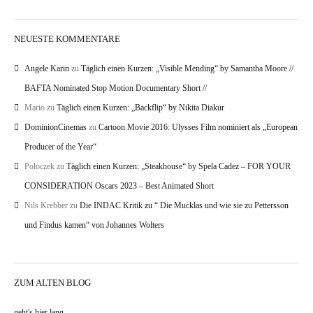
NEUESTE KOMMENTARE
Angele Karin
zu
Täglich einen Kurzen: „Visible Mending“ by Samantha Moore //
BAFTA Nominated Stop Motion Documentary Short //
Mario
zu
Täglich einen Kurzen: „Backflip“ by Nikita Diakur
DominionCinemas
zu
Cartoon Movie 2016: Ulysses Film nominiert als „European
Producer of the Year“
Poloczek
zu
Täglich einen Kurzen: „Steakhouse“ by Spela Cadez – FOR YOUR
CONSIDERATION Oscars 2023 – Best Animated Short
Nils Krebber
zu
Die INDAC Kritik zu “ Die Mucklas und wie sie zu Pettersson
und Findus kamen“ von Johannes Wolters
ZUM ALTEN BLOG
geht's hier lang