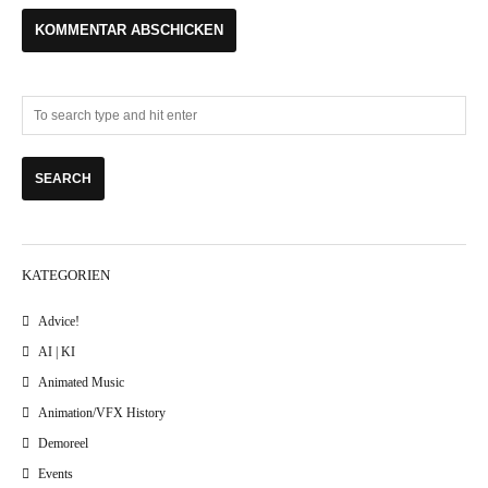
KATEGORIEN
Advice!
AI | KI
Animated Music
Animation/VFX History
Demoreel
Events