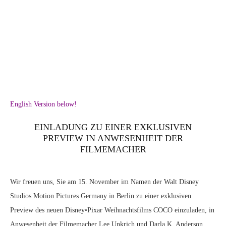
ANAHEIM, CA - AUGUST 14: Producer Darla K. Anderson (L) and director Lee Unkrich of COCO took part today in "Pixar and Walt Disney Animation Studios: The Upcoming Films" presentation at Disney's D23 EXPO 2015 in Anaheim, Calif. (Photo by Jesse Grant/Getty Images for Disney) *** Local Caption *** Lee Unkrich; Darla K. Anderson
English Version below!
EINLADUNG ZU EINER EXKLUSIVEN
PREVIEW IN ANWESENHEIT DER
FILMEMACHER
Wir freuen uns, Sie am 15. November im Namen der Walt Disney
Studios Motion Pictures Germany in Berlin zu einer exklusiven
Preview des neuen Disney•Pixar Weihnachtsfilms COCO einzuladen, in
Anwesenheit der Filmemacher Lee Unkrich und Darla K. Anderson.