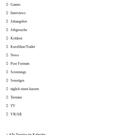
Games
Interviews
Jobangebot
Jobgesuche
Kritiken
Kurzfilme/Trailer
News
Post Formats
Screenings
Sonstiges
täglich einen kurzen
Termine
TV
VR/AR
> Alle Termine im Kalender