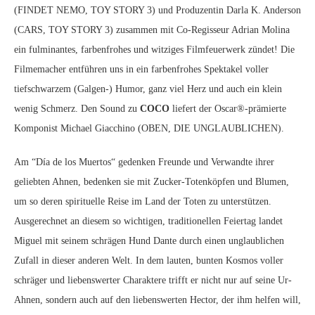
(FINDET NEMO, TOY STORY 3) und Produzentin Darla K. Anderson
(CARS, TOY STORY 3) zusammen mit Co-Regisseur Adrian Molina
ein fulminantes, farbenfrohes und witziges Filmfeuerwerk zündet! Die
Filmemacher entführen uns in ein farbenfrohes Spektakel voller
tiefschwarzem (Galgen-) Humor, ganz viel Herz und auch ein klein
wenig Schmerz. Den Sound zu
COCO
liefert der Oscar®-prämierte
Komponist Michael Giacchino (OBEN, DIE UNGLAUBLICHEN).
Am “Día de los Muertos“ gedenken Freunde und Verwandte ihrer
geliebten Ahnen, bedenken sie mit Zucker-Totenköpfen und Blumen,
um so deren spirituelle Reise im Land der Toten zu unterstützen.
Ausgerechnet an diesem so wichtigen, traditionellen Feiertag landet
Miguel mit seinem schrägen Hund Dante durch einen unglaublichen
Zufall in dieser anderen Welt. In dem lauten, bunten Kosmos voller
schräger und liebenswerter Charaktere trifft er nicht nur auf seine Ur-
Ahnen, sondern auch auf den liebenswerten Hector, der ihm helfen will,