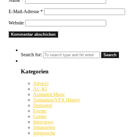
Name
*
E-Mail-Adresse
*
Website
Search for:
Kategorien
Advice!
AI | KI
Animated Music
Animation/VFX History
Demoreel
Events
Games
Interviews
Jobangebot
Jobgesuche