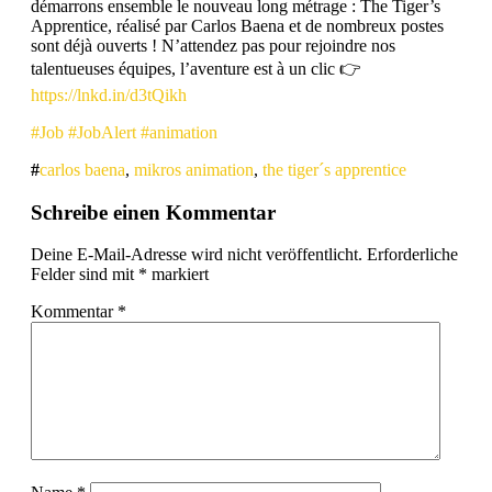
démarrons ensemble le nouveau long métrage : The Tiger’s
Apprentice, réalisé par Carlos Baena et de nombreux postes
sont déjà ouverts ! N’attendez pas pour rejoindre nos
talentueuses équipes, l’aventure est à un clic 👉
https://lnkd.in/d3tQikh
#Job
#JobAlert
#animation
carlos baena
,
mikros animation
,
the tiger´s apprentice
Schreibe einen Kommentar
Deine E-Mail-Adresse wird nicht veröffentlicht.
Erforderliche
Felder sind mit
*
markiert
Kommentar
*