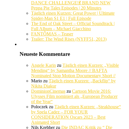
DANCE CHALLENGE!💃 BRAND NEW
Peppa Pig Tales Episodes | 20 Minutes
Täglich einen Kurzen: Great Power | Ultimate
Spider-Man S1 E1 | Full Episode
The End of Oak Street – Official Soundtrack |
Full Album – Michael Giacchino
FANTÔMAS – Teaser
Trailer: The Wind Rises (NYFF51, 2013)
Neueste Kommentare
Angele Karin
zu
Täglich einen Kurzen: „Visible
Mending“ by Samantha Moore // BAFTA
Nominated Stop Motion Documentary Short //
Mario
zu
Täglich einen Kurzen: „Backflip“ by
Nikita Diakur
DominionCinemas
zu
Cartoon Movie 2016:
Ulysses Film nominiert als „European Producer
of the Year“
Poloczek
zu
Täglich einen Kurzen: „Steakhouse“
by Spela Cadez – FOR YOUR
CONSIDERATION Oscars 2023 – Best
Animated Short
Nils Krebber
zu
Die INDAC Kritik zu “ Die