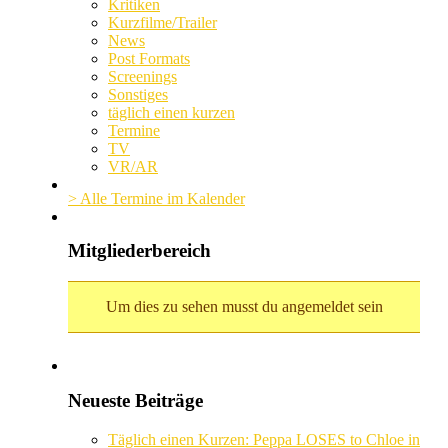
Kritiken
Kurzfilme/Trailer
News
Post Formats
Screenings
Sonstiges
täglich einen kurzen
Termine
TV
VR/AR
> Alle Termine im Kalender
Mitgliederbereich
Um dies zu sehen musst du angemeldet sein
Neueste Beiträge
Täglich einen Kurzen: Peppa LOSES to Chloe in