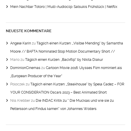
Mein Nachbar Totoro | Multi-Audioclip: Satsukis Frühstück | Netflix
NEUESTE KOMMENTARE
Angele Karin
zu
Täglich einen Kurzen: „Visible Mending“ by Samantha
Moore // BAFTA Nominated Stop Motion Documentary Short //
Mario
zu
Täglich einen Kurzen: „Backflip“ by Nikita Diakur
DominionCinemas
zu
Cartoon Movie 2016: Ulysses Film nominiert als
„European Producer of the Year“
Poloczek
zu
Täglich einen Kurzen: „Steakhouse“ by Spela Cadez – FOR
YOUR CONSIDERATION Oscars 2023 – Best Animated Short
Nils Krebber
zu
Die INDAC Kritik zu “ Die Mucklas und wie sie zu
Pettersson und Findus kamen“ von Johannes Wolters