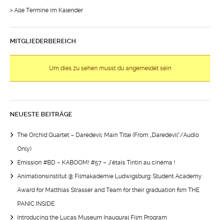
> Alle Termine im Kalender
MITGLIEDERBEREICH
Um dies zu sehen musst du angemeldet sein
NEUESTE BEITRÄGE
The Orchid Quartet – Daredevil: Main Title (From „Daredevil“/Audio
Only)
Emission #BD – KABOOM! #57 – J’étais Tintin au cinéma !
Animationsinstitut @ Filmakademie Ludwigsburg: Student Academy
Award for Matthias Strasser and Team for their graduation film THE
PANIC INSIDE
Introducing the Lucas Museum Inaugural Film Program