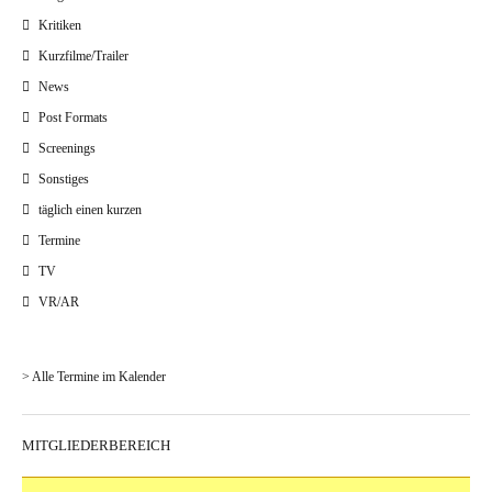
Kritiken
Kurzfilme/Trailer
News
Post Formats
Screenings
Sonstiges
täglich einen kurzen
Termine
TV
VR/AR
> Alle Termine im Kalender
MITGLIEDERBEREICH