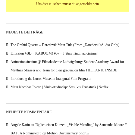
Um dies zu sehen musst du angemeldet sein
NEUESTE BEITRÄGE
The Orchid Quartet – Daredevil: Main Title (From „Daredevil“/Audio Only)
Emission #BD – KABOOM! #57 – J’étais Tintin au cinéma !
Animationsinstitut @ Filmakademie Ludwigsburg: Student Academy Award for
Matthias Strasser and Team for their graduation film THE PANIC INSIDE
Introducing the Lucas Museum Inaugural Film Program
Mein Nachbar Totoro | Multi-Audioclip: Satsukis Frühstück | Netflix
NEUESTE KOMMENTARE
Angele Karin
zu
Täglich einen Kurzen: „Visible Mending“ by Samantha Moore //
BAFTA Nominated Stop Motion Documentary Short //