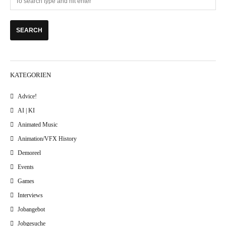
KATEGORIEN
Advice!
AI | KI
Animated Music
Animation/VFX History
Demoreel
Events
Games
Interviews
Jobangebot
Jobgesuche