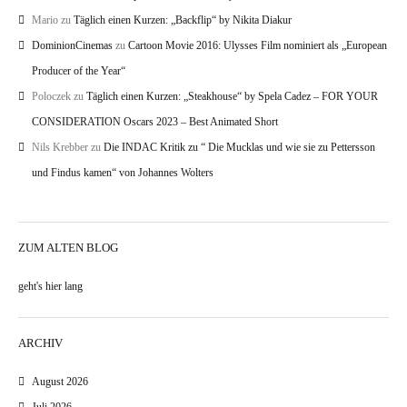
Mario
zu
Täglich einen Kurzen: „Backflip“ by Nikita Diakur
DominionCinemas
zu
Cartoon Movie 2016: Ulysses Film nominiert als „European
Producer of the Year“
Poloczek
zu
Täglich einen Kurzen: „Steakhouse“ by Spela Cadez – FOR YOUR
CONSIDERATION Oscars 2023 – Best Animated Short
Nils Krebber
zu
Die INDAC Kritik zu “ Die Mucklas und wie sie zu Pettersson
und Findus kamen“ von Johannes Wolters
ZUM ALTEN BLOG
geht's hier lang
ARCHIV
August 2026